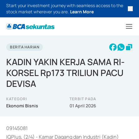
Start your investment journey with seamless access to the
stock market wherever you are.
Learn More
BERITA HARIAN
KADIN YAKIN KERJA SAMA RI-
KORSEL Rp173 TRILIUN PACU
DEVISA
KATEGORI
TERBIT PADA
Ekonomi Bisnis
01 April 2026
09145081
IQPlus, (2/4) - Kamar Dagang dan Industri (Kadin)