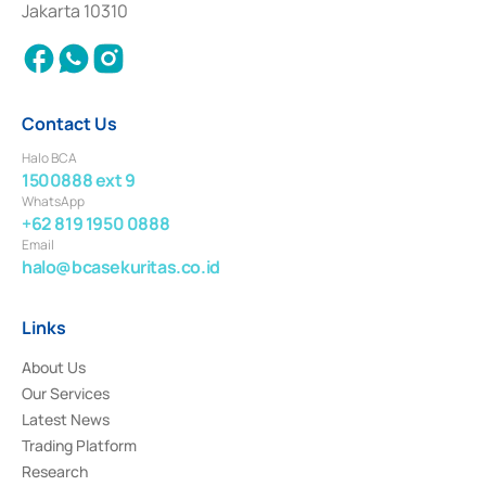
Jakarta 10310
2018.
Contact Us
Halo BCA
1500888 ext 9
WhatsApp
+62 819 1950 0888
Email
halo@bcasekuritas.co.id
Links
About Us
Our Services
Latest News
Trading Platform
Research