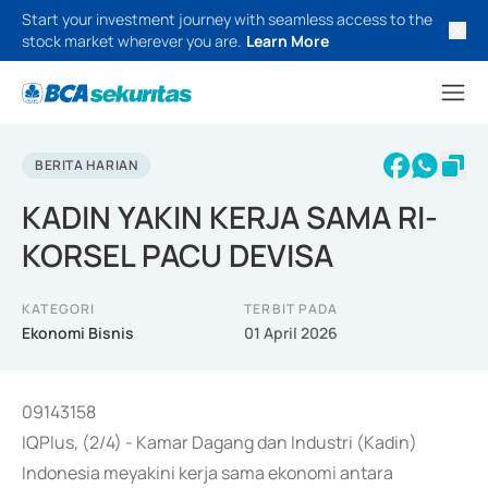
Start your investment journey with seamless access to the
stock market wherever you are.
Learn More
BERITA HARIAN
KADIN YAKIN KERJA SAMA RI-
KORSEL PACU DEVISA
KATEGORI
TERBIT PADA
Ekonomi Bisnis
01 April 2026
09143158
IQPlus, (2/4) - Kamar Dagang dan Industri (Kadin)
Indonesia meyakini kerja sama ekonomi antara