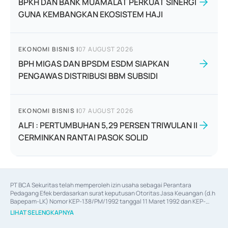
BPKH DAN BANK MUAMALAT PERKUAT SINERGI
GUNA KEMBANGKAN EKOSISTEM HAJI
EKONOMI BISNIS
|
07 AUGUST 2026
BPH MIGAS DAN BPSDM ESDM SIAPKAN
PENGAWAS DISTRIBUSI BBM SUBSIDI
EKONOMI BISNIS
|
07 AUGUST 2026
ALFI : PERTUMBUHAN 5,29 PERSEN TRIWULAN II
CERMINKAN RANTAI PASOK SOLID
PT BCA Sekuritas telah memperoleh izin usaha sebagai Perantara 
Pedagang Efek berdasarkan surat keputusan Otoritas Jasa Keuangan (d.h 
Bapepam-LK) Nomor KEP-138/PM/1992 tanggal 11 Maret 1992 dan KEP-
06/D.04/2014 tanggal 28 Februari 2014, izin usaha sebagai Penjamin Emisi 
LIHAT SELENGKAPNYA
Efek berdasarkan surat keputusan Otoritas Jasa Keuangan Nomor KEP-
12/PM/PEE/1997 tanggal 24 September 1997 dan KEP-07/D.04/2014 