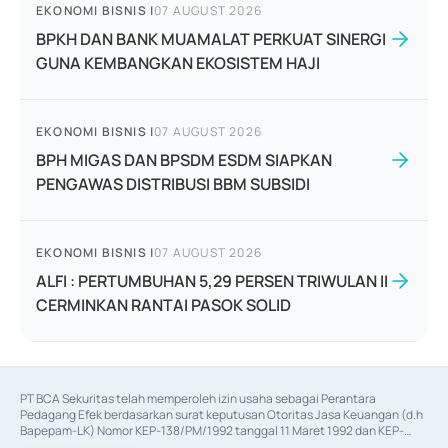
EKONOMI BISNIS
|
07 AUGUST 2026
BPKH DAN BANK MUAMALAT PERKUAT SINERGI
GUNA KEMBANGKAN EKOSISTEM HAJI
EKONOMI BISNIS
|
07 AUGUST 2026
BPH MIGAS DAN BPSDM ESDM SIAPKAN
PENGAWAS DISTRIBUSI BBM SUBSIDI
EKONOMI BISNIS
|
07 AUGUST 2026
ALFI : PERTUMBUHAN 5,29 PERSEN TRIWULAN II
CERMINKAN RANTAI PASOK SOLID
PT BCA Sekuritas telah memperoleh izin usaha sebagai Perantara 
Pedagang Efek berdasarkan surat keputusan Otoritas Jasa Keuangan (d.h 
Bapepam-LK) Nomor KEP-138/PM/1992 tanggal 11 Maret 1992 dan KEP-
06/D.04/2014 tanggal 28 Februari 2014, izin usaha sebagai Penjamin Emisi 