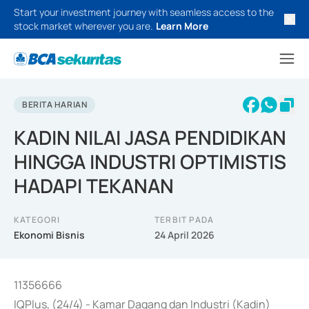
Start your investment journey with seamless access to the
stock market wherever you are.
Learn More
BERITA HARIAN
KADIN NILAI JASA PENDIDIKAN
HINGGA INDUSTRI OPTIMISTIS
HADAPI TEKANAN
KATEGORI
TERBIT PADA
Ekonomi Bisnis
24 April 2026
11356666
IQPlus, (24/4) - Kamar Dagang dan Industri (Kadin)