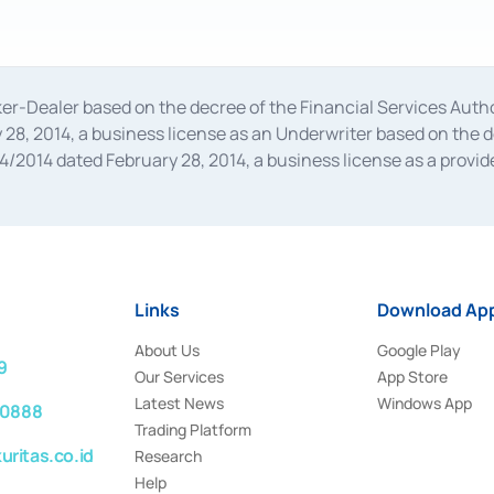
oker-Dealer based on the decree of the Financial Services A
28, 2014, a business license as an Underwriter based on the 
014 dated February 28, 2014, a business license as a provider
 Financial Services Authority Number S-67/PM.21/2014 dated Fe
and joint ventures based on the decision letter of the Financ
 Bank Indonesia, among others as an Intermediary for the Impl
usiness licenses from Bank Indonesia as a Supporting Institut
e was issued in 2018.
Links
Download App
About Us
Google Play
9
Our Services
App Store
Latest News
Windows App
 0888
Trading Platform
ritas.co.id
Research
Help