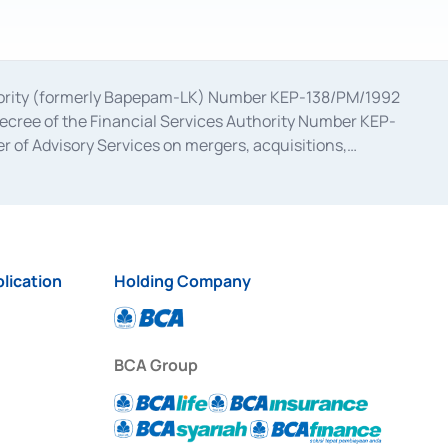
uthority (formerly Bapepam-LK) Number KEP-138/PM/1992
decree of the Financial Services Authority Number KEP-
 of Advisory Services on mergers, acquisitions,
bruary 28, 2014, a business license as a provider of
ial Services Authority Number S-67/PM.21/2017 dated
ementation of Certificate of Deposit Transactions in the
ion for the Issuance, Transaction, and Administration and
lication
Holding Company
BCA Group