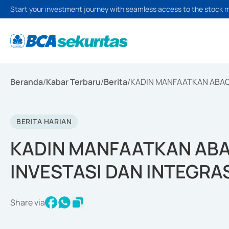
Start your investment journey with seamless access to the stock 
Beranda
/
Kabar Terbaru
/
Berita
/
KADIN MANFAATKAN ABAC
BERITA HARIAN
KADIN MANFAATKAN AB
INVESTASI DAN INTEGRA
Share via