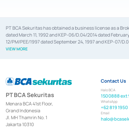
PT BCA Sekuritas has obtained a business license as a Br
dated March 11, 1992 and KEP-06/D.04/2014 dated February 
12/PM/PEE/1997 dated September 24, 1997 and KEP-07/D.04/2
divestments, and joint ventures based on the decree of the
VIEW MORE
Advisory Services for mergers, acquisitions, divestments, 
February 3, 2017, and several other business licenses from
Money Market whose license was issued in 2017 and other b
Settlement of Commercial Paper Transactions whose licens
Contact Us
Halo BCA
PT BCA Sekuritas
1500888 ext 
WhatsApp
Menara BCA 41st Floor,
+62 819 1950
Grand Indonesia
Email
Jl. MH Thamrin No. 1
halo@bcaseku
Jakarta 10310