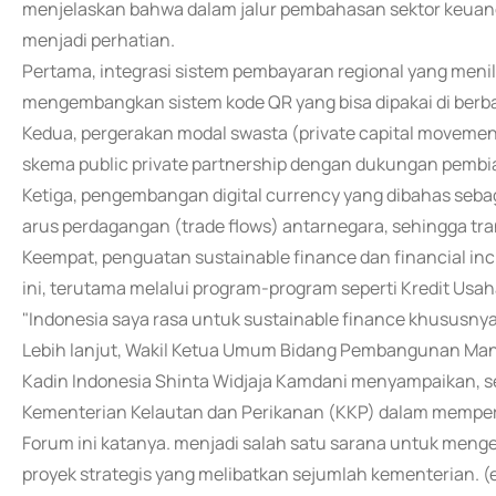
menjelaskan bahwa dalam jalur pembahasan sektor keuang
menjadi perhatian.
Pertama, integrasi sistem pembayaran regional yang menil
mengembangkan sistem kode QR yang bisa dipakai di berba
Kedua, pergerakan modal swasta (private capital movemen
skema public private partnership dengan dukungan pembia
Ketiga, pengembangan digital currency yang dibahas seb
arus perdagangan (trade flows) antarnegara, sehingga tra
Keempat, penguatan sustainable finance dan financial in
ini, terutama melalui program-program seperti Kredit Usa
"Indonesia saya rasa untuk sustainable finance khususnya 
Lebih lanjut, Wakil Ketua Umum Bidang Pembangunan Ma
Kadin Indonesia Shinta Widjaja Kamdani menyampaikan, se
Kementerian Kelautan dan Perikanan (KKP) dalam mempe
Forum ini katanya. menjadi salah satu sarana untuk meng
proyek strategis yang melibatkan sejumlah kementerian. (