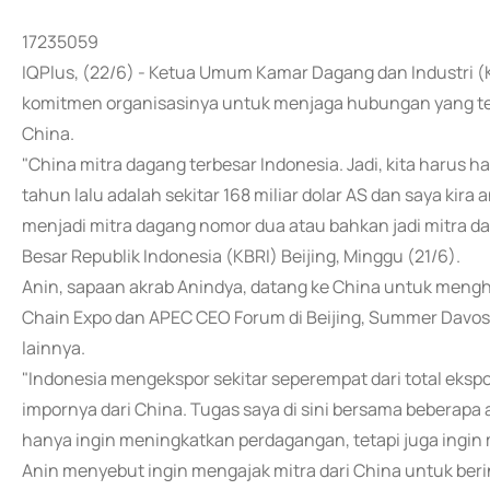
17235059
IQPlus, (22/6) - Ketua Umum Kamar Dagang dan Industri 
komitmen organisasinya untuk menjaga hubungan yang 
China.
"China mitra dagang terbesar Indonesia. Jadi, kita harus h
tahun lalu adalah sekitar 168 miliar dolar AS dan saya kira 
menjadi mitra dagang nomor dua atau bahkan jadi mitra da
Besar Republik Indonesia (KBRI) Beijing, Minggu (21/6).
Anin, sapaan akrab Anindya, datang ke China untuk mengha
Chain Expo dan APEC CEO Forum di Beijing, Summer Davo
lainnya.
"Indonesia mengekspor sekitar seperempat dari total eksp
impornya dari China. Tugas saya di sini bersama beberap
hanya ingin meningkatkan perdagangan, tetapi juga ingin 
Anin menyebut ingin mengajak mitra dari China untuk ber