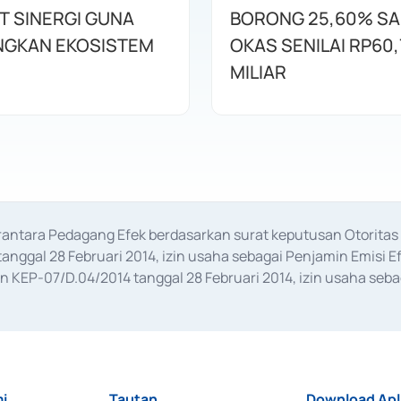
T SINERGI GUNA
BORONG 25,60% S
GKAN EKOSISTEM
OKAS SENILAI RP60,
MILIAR
erantara Pedagang Efek berdasarkan surat keputusan Otorit
anggal 28 Februari 2014, izin usaha sebagai Penjamin Emisi E
KEP-07/D.04/2014 tanggal 28 Februari 2014, izin usaha sebag
rat keputusan Otoritas Jasa Keuangan Nomor S-67/PM.21/2017 t
aan Transaksi Sertifikat Deposito di Pasar Uang yang izinnya d
ansaksi, serta Penatausahaan dan Penyelesaian Transaksi Sur
i
Tautan
Download Apl