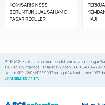
KOMISARIS NSSS
PERKUA
BERUNTUN JUAL SAHAM DI
KEMBAN
PASAR REGULER
HAJI
PT BCA Sekuritas telah memperoleh izin usaha sebagai P
138/PM/1992 tanggal 11 Maret 1992 dan KEP-06/D.04/2014 t
Nomor KEP-12/PM/PEE/1997 tanggal 24 September 1997 dan 
merger, akuisisi, divestasi, dan 
join venture
 berdasarkan su
LIHAT SELENGKAPNYA
dari Bank Indonesia antara lain sebagai Perantara Pelaksan
Bank Indonesia sebagai Lembaga Pendukung Penerbitan, Tr
tahun 2018.
Hubungi Kam