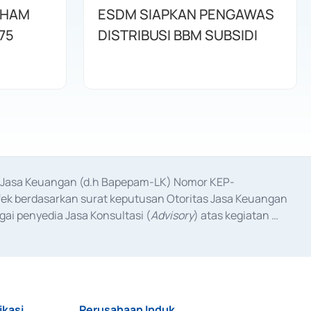
AHAM
ESDM SIAPKAN PENGAWAS
75
DISTRIBUSI BBM SUBSIDI
as Jasa Keuangan (d.h Bapepam-LK) Nomor KEP-
fek berdasarkan surat keputusan Otoritas Jasa Keuangan 
ai penyedia Jasa Konsultasi (
Advisory
) atas kegiatan 
anggal 3 Februari 2017, dan beberapa izin usaha lainnya 
iterbitkan pada tahun 2017 dan izin usaha lainnya dari 
at Berharga Komersial yang izinnya diterbitkan pada 
ikasi
Perusahaan Induk