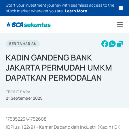
Start your investment journey with seamless access to the
stock market wherever you are.
Learn More
BERITA HARIAN
KADIN GANDENG BANK
JAKARTA PERMUDAH UMKM
DAPATKAN PERMODALAN
TERBIT PADA
21 September 2025
1758522344752608
IQPlus, (22/9) - Kamar Dagang dan Industri (Kadin) DKI