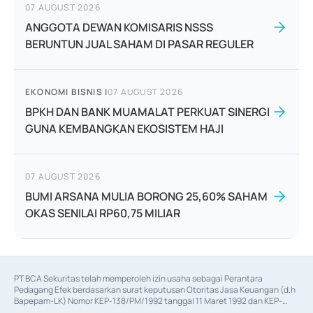
07 AUGUST 2026
ANGGOTA DEWAN KOMISARIS NSSS
BERUNTUN JUAL SAHAM DI PASAR REGULER
EKONOMI BISNIS
|
07 AUGUST 2026
BPKH DAN BANK MUAMALAT PERKUAT SINERGI
GUNA KEMBANGKAN EKOSISTEM HAJI
07 AUGUST 2026
BUMI ARSANA MULIA BORONG 25,60% SAHAM
OKAS SENILAI RP60,75 MILIAR
PT BCA Sekuritas telah memperoleh izin usaha sebagai Perantara 
Pedagang Efek berdasarkan surat keputusan Otoritas Jasa Keuangan (d.h 
Bapepam-LK) Nomor KEP-138/PM/1992 tanggal 11 Maret 1992 dan KEP-
06/D.04/2014 tanggal 28 Februari 2014, izin usaha sebagai Penjamin Emisi 