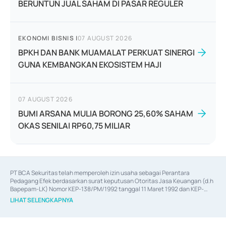
BERUNTUN JUAL SAHAM DI PASAR REGULER
EKONOMI BISNIS
|
07 AUGUST 2026
BPKH DAN BANK MUAMALAT PERKUAT SINERGI
GUNA KEMBANGKAN EKOSISTEM HAJI
07 AUGUST 2026
BUMI ARSANA MULIA BORONG 25,60% SAHAM
OKAS SENILAI RP60,75 MILIAR
PT BCA Sekuritas telah memperoleh izin usaha sebagai Perantara 
Pedagang Efek berdasarkan surat keputusan Otoritas Jasa Keuangan (d.h 
Bapepam-LK) Nomor KEP-138/PM/1992 tanggal 11 Maret 1992 dan KEP-
06/D.04/2014 tanggal 28 Februari 2014, izin usaha sebagai Penjamin Emisi 
LIHAT SELENGKAPNYA
Efek berdasarkan surat keputusan Otoritas Jasa Keuangan Nomor KEP-
12/PM/PEE/1997 tanggal 24 September 1997 dan KEP-07/D.04/2014 
tanggal 28 Februari 2014, izin usaha sebagai penyedia Jasa Konsultasi 