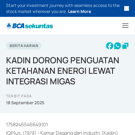
Start your investment journey with seamless access to the
stock market wherever you are.
Learn More
BERITA HARIAN
KADIN DORONG PENGUATAN
KETAHANAN ENERGI LEWAT
INTEGRASI MIGAS
TERBIT PADA
18 September 2025
1758246546649101
IQPlus, (19/9) - Kamar Dagang dan Industri (Kadin)