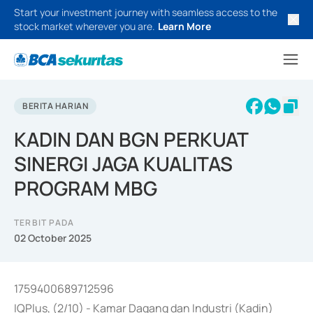
Start your investment journey with seamless access to the
stock market wherever you are.
Learn More
BERITA HARIAN
KADIN DAN BGN PERKUAT
SINERGI JAGA KUALITAS
PROGRAM MBG
TERBIT PADA
02 October 2025
1759400689712596
IQPlus, (2/10) - Kamar Dagang dan Industri (Kadin)