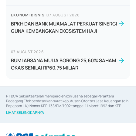
EKONOMI BISNIS
|
07 AUGUST 2026
BPKH DAN BANK MUAMALAT PERKUAT SINERGI
GUNA KEMBANGKAN EKOSISTEM HAJI
07 AUGUST 2026
BUMI ARSANA MULIA BORONG 25,60% SAHAM
OKAS SENILAI RP60,75 MILIAR
PT BCA Sekuritas telah memperoleh izin usaha sebagai Perantara 
Pedagang Efek berdasarkan surat keputusan Otoritas Jasa Keuangan (d.h 
Bapepam-LK) Nomor KEP-138/PM/1992 tanggal 11 Maret 1992 dan KEP-
06/D.04/2014 tanggal 28 Februari 2014, izin usaha sebagai Penjamin Emisi 
LIHAT SELENGKAPNYA
Efek berdasarkan surat keputusan Otoritas Jasa Keuangan Nomor KEP-
12/PM/PEE/1997 tanggal 24 September 1997 dan KEP-07/D.04/2014 
tanggal 28 Februari 2014, izin usaha sebagai penyedia Jasa Konsultasi 
(
Advisory
) atas kegiatan merger, akuisisi, divestasi, dan 
join venture
berdasarkan surat keputusan Otoritas Jasa Keuangan Nomor S-