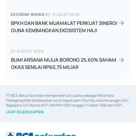
EKONOMI BISNIS
|
07 AUGUST 2026
BPKH DAN BANK MUAMALAT PERKUAT SINERGI
GUNA KEMBANGKAN EKOSISTEM HAJI
07 AUGUST 2026
BUMI ARSANA MULIA BORONG 25,60% SAHAM
OKAS SENILAI RP60,75 MILIAR
PT BCA Sekuritas telah memperoleh izin usaha sebagai Perantara 
Pedagang Efek berdasarkan surat keputusan Otoritas Jasa Keuangan (d.h 
Bapepam-LK) Nomor KEP-138/PM/1992 tanggal 11 Maret 1992 dan KEP-
06/D.04/2014 tanggal 28 Februari 2014, izin usaha sebagai Penjamin Emisi 
LIHAT SELENGKAPNYA
Efek berdasarkan surat keputusan Otoritas Jasa Keuangan Nomor KEP-
12/PM/PEE/1997 tanggal 24 September 1997 dan KEP-07/D.04/2014 
tanggal 28 Februari 2014, izin usaha sebagai penyedia Jasa Konsultasi 
(
Advisory
) atas kegiatan merger, akuisisi, divestasi, dan 
join venture
berdasarkan surat keputusan Otoritas Jasa Keuangan Nomor S-