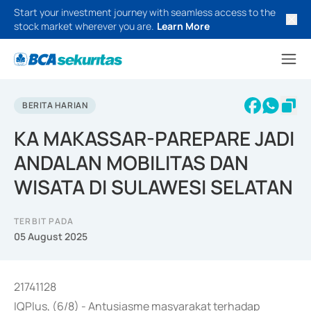
Start your investment journey with seamless access to the
stock market wherever you are.
Learn More
BERITA HARIAN
KA MAKASSAR-PAREPARE JADI
ANDALAN MOBILITAS DAN
WISATA DI SULAWESI SELATAN
TERBIT PADA
05 August 2025
21741128
IQPlus, (6/8) - Antusiasme masyarakat terhadap