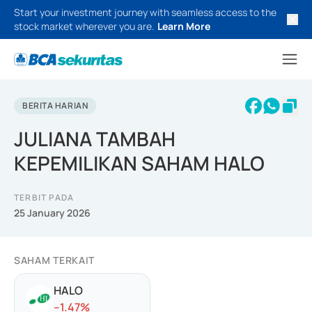
Start your investment journey with seamless access to the
stock market wherever you are.
Learn More
BERITA HARIAN
JULIANA TAMBAH
KEPEMILIKAN SAHAM HALO
TERBIT PADA
25 January 2026
SAHAM TERKAIT
HALO
-
-1.47
%