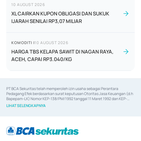
10 AUGUST 2026
XL CAIRKAN KUPON OBLIGASI DAN SUKUK
IJARAH SENILAI RP3,07 MILIAR
KOMODITI
|
10 AUGUST 2026
HARGA TBS KELAPA SAWIT DI NAGAN RAYA,
ACEH, CAPAI RP3.040/KG
PT BCA Sekuritas telah memperoleh izin usaha sebagai Perantara 
Pedagang Efek berdasarkan surat keputusan Otoritas Jasa Keuangan (d.h 
Bapepam-LK) Nomor KEP-138/PM/1992 tanggal 11 Maret 1992 dan KEP-
06/D.04/2014 tanggal 28 Februari 2014, izin usaha sebagai Penjamin Emisi 
LIHAT SELENGKAPNYA
Efek berdasarkan surat keputusan Otoritas Jasa Keuangan Nomor KEP-
12/PM/PEE/1997 tanggal 24 September 1997 dan KEP-07/D.04/2014 
tanggal 28 Februari 2014, izin usaha sebagai penyedia Jasa Konsultasi 
(
Advisory
) atas kegiatan merger, akuisisi, divestasi, dan 
join venture
berdasarkan surat keputusan Otoritas Jasa Keuangan Nomor S-
67/PM.21/2017 tanggal 3 Februari 2017, dan beberapa izin usaha lainnya 
dari Bank Indonesia antara lain sebagai Perantara Pelaksanaan Transaksi 