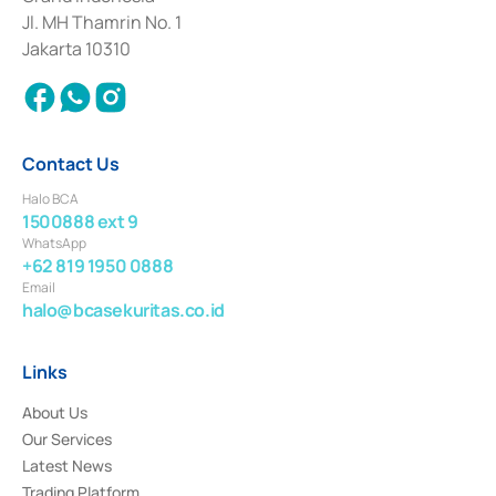
2017 and other business licenses from Bank Indonesia as a Supporting
Institution for the Issuance, Transaction, and Administration and
Jl. MH Thamrin No. 1
Settlement of Commercial Paper Transactions whose license was issued in
Jakarta 10310
2018.
Contact Us
Halo BCA
1500888 ext 9
WhatsApp
+62 819 1950 0888
Email
halo@bcasekuritas.co.id
Links
About Us
Our Services
Latest News
Trading Platform