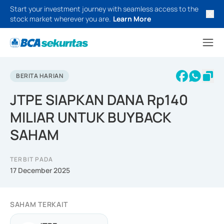
Start your investment journey with seamless access to the
stock market wherever you are.
Learn More
BERITA HARIAN
JTPE SIAPKAN DANA Rp140
MILIAR UNTUK BUYBACK
SAHAM
TERBIT PADA
17 December 2025
SAHAM TERKAIT