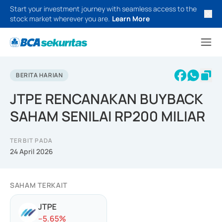
Start your investment journey with seamless access to the
stock market wherever you are.
Learn More
BERITA HARIAN
JTPE RENCANAKAN BUYBACK
SAHAM SENILAI RP200 MILIAR
TERBIT PADA
24 April 2026
SAHAM TERKAIT
JTPE
-
-5.65
%