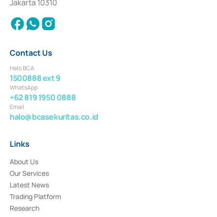
Jakarta 10310
2018.
Contact Us
Halo BCA
1500888 ext 9
WhatsApp
+62 819 1950 0888
Email
halo@bcasekuritas.co.id
Links
About Us
Our Services
Latest News
Trading Platform
Research