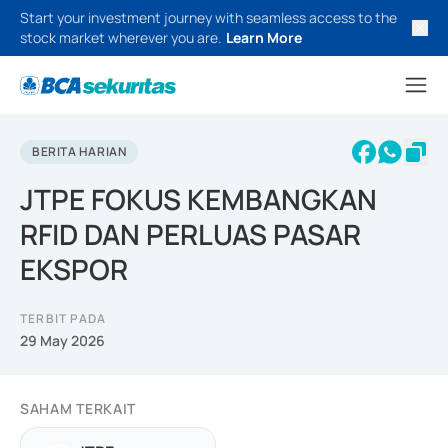
Start your investment journey with seamless access to the
stock market wherever you are.
Learn More
BERITA HARIAN
JTPE FOKUS KEMBANGKAN
RFID DAN PERLUAS PASAR
EKSPOR
TERBIT PADA
29 May 2026
SAHAM TERKAIT