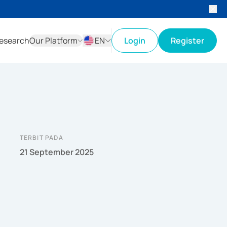
esearch
Our Platform
EN
Login
Register
ID
EN
TERBIT PADA
21 September 2025