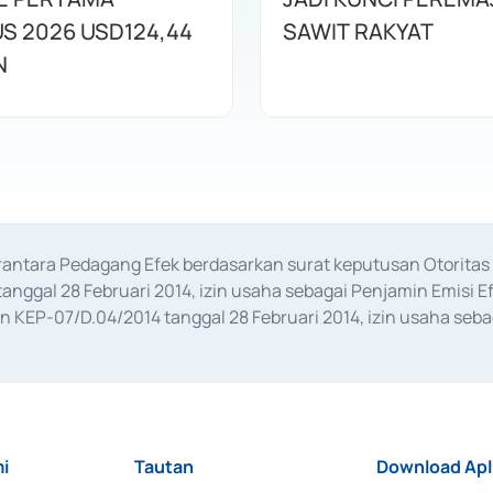
S 2026 USD124,44
SAWIT RAKYAT
N
erantara Pedagang Efek berdasarkan surat keputusan Otorit
anggal 28 Februari 2014, izin usaha sebagai Penjamin Emisi E
KEP-07/D.04/2014 tanggal 28 Februari 2014, izin usaha sebag
rat keputusan Otoritas Jasa Keuangan Nomor S-67/PM.21/2017 t
aan Transaksi Sertifikat Deposito di Pasar Uang yang izinnya d
ansaksi, serta Penatausahaan dan Penyelesaian Transaksi Sur
i
Tautan
Download Apl