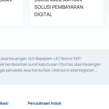
SOLUSI PEMBAYARAN
DIGITAL
as Jasa Keuangan (d.h Bapepam-LK) Nomor KEP-
fek berdasarkan surat keputusan Otoritas Jasa Keuangan 
ai penyedia Jasa Konsultasi (
Advisory
) atas kegiatan 
anggal 3 Februari 2017, dan beberapa izin usaha lainnya 
iterbitkan pada tahun 2017 dan izin usaha lainnya dari 
at Berharga Komersial yang izinnya diterbitkan pada 
ikasi
Perusahaan Induk