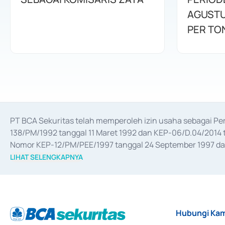
AGUSTU
PER TO
PT BCA Sekuritas telah memperoleh izin usaha sebagai P
138/PM/1992 tanggal 11 Maret 1992 dan KEP-06/D.04/2014 t
Nomor KEP-12/PM/PEE/1997 tanggal 24 September 1997 dan 
merger, akuisisi, divestasi, dan 
join venture
 berdasarkan su
LIHAT SELENGKAPNYA
dari Bank Indonesia antara lain sebagai Perantara Pelaksan
Bank Indonesia sebagai Lembaga Pendukung Penerbitan, Tr
tahun 2018.
Hubungi Kam