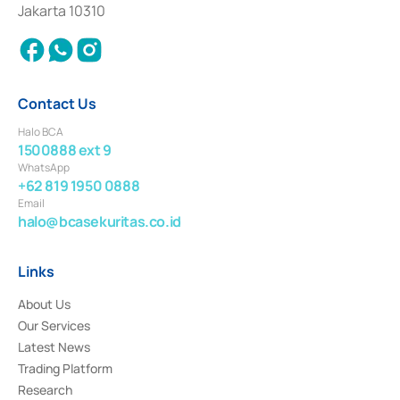
Settlement of Commercial Paper Transactions whose license was issued in
Jakarta 10310
2018.
Contact Us
Halo BCA
1500888 ext 9
WhatsApp
+62 819 1950 0888
Email
halo@bcasekuritas.co.id
Links
About Us
Our Services
Latest News
Trading Platform
Research