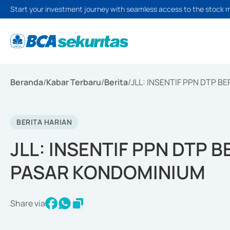
Start your investment journey with seamless access to the stock 
Beranda
/
Kabar Terbaru
/
Berita
/
JLL: INSENTIF PPN DTP 
BERITA HARIAN
JLL: INSENTIF PPN DTP 
PASAR KONDOMINIUM
Share via