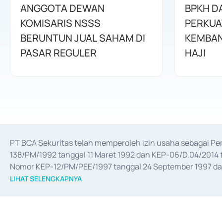
ANGGOTA DEWAN
BPKH D
KOMISARIS NSSS
PERKUA
BERUNTUN JUAL SAHAM DI
KEMBAN
PASAR REGULER
HAJI
PT BCA Sekuritas telah memperoleh izin usaha sebagai P
138/PM/1992 tanggal 11 Maret 1992 dan KEP-06/D.04/2014 t
Nomor KEP-12/PM/PEE/1997 tanggal 24 September 1997 dan 
merger, akuisisi, divestasi, dan 
join venture
 berdasarkan su
LIHAT SELENGKAPNYA
dari Bank Indonesia antara lain sebagai Perantara Pelaksan
Bank Indonesia sebagai Lembaga Pendukung Penerbitan, Tr
tahun 2018.