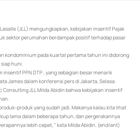
 Lasalle (JLL) mengungkapkan, kebijakan insentif Pajak
k sektor perumahan berdampak positif terhadap pasar
an kondominium pada kuartal pertama tahun ini didorong
 siap huni.
 insentif PPN DTP , yang sebagian besar menarik
ta James dalam konferensi pers di Jakarta, Selasa.
c Consulting JLL Milda Abidin bahwa kebijakan insentif
han.
produk-produk yang sudah jadi. Makanya kalau kita lihat
ukup lama dalam beberapa tahun, dan pergerakannya
apannya lebih cepat, " kata Milda Abidin. (end/ant)