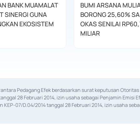
AN BANK MUAMALAT
BUMI ARSANA MULI
T SINERGI GUNA
BORONG 25,60% S
GKAN EKOSISTEM
OKAS SENILAI RP60,
MILIAR
erantara Pedagang Efek berdasarkan surat keputusan Otorit
anggal 28 Februari 2014, izin usaha sebagai Penjamin Emisi E
KEP-07/D.04/2014 tanggal 28 Februari 2014, izin usaha sebag
rat keputusan Otoritas Jasa Keuangan Nomor S-67/PM.21/2017 t
aan Transaksi Sertifikat Deposito di Pasar Uang yang izinnya d
ansaksi, serta Penatausahaan dan Penyelesaian Transaksi Sur