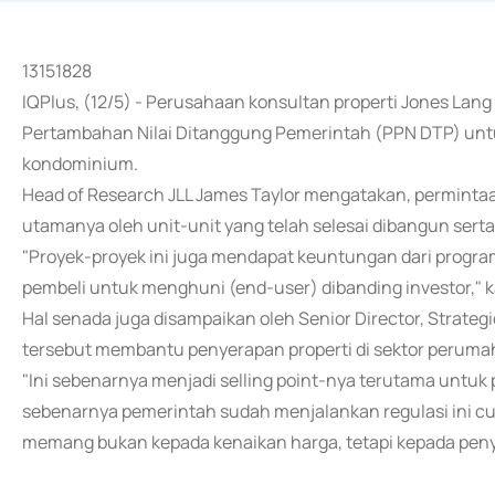
13151828
IQPlus, (12/5) - Perusahaan konsultan properti Jones Lang
Pertambahan Nilai Ditanggung Pemerintah (PPN DTP) untu
kondominium.
Head of Research JLL James Taylor mengatakan, perminta
utamanya oleh unit-unit yang telah selesai dibangun serta
"Proyek-proyek ini juga mendapat keuntungan dari program
pembeli untuk menghuni (end-user) dibanding investor," ka
Hal senada juga disampaikan oleh Senior Director, Strategi
tersebut membantu penyerapan properti di sektor peruma
"Ini sebenarnya menjadi selling point-nya terutama untuk 
sebenarnya pemerintah sudah menjalankan regulasi ini c
memang bukan kepada kenaikan harga, tetapi kepada penyer