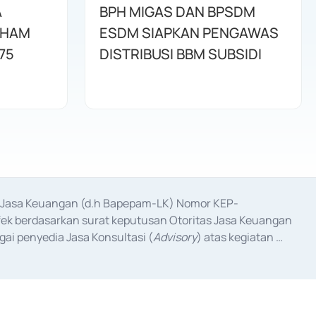
A
BPH MIGAS DAN BPSDM
AHAM
ESDM SIAPKAN PENGAWAS
75
DISTRIBUSI BBM SUBSIDI
as Jasa Keuangan (d.h Bapepam-LK) Nomor KEP-
fek berdasarkan surat keputusan Otoritas Jasa Keuangan 
ai penyedia Jasa Konsultasi (
Advisory
) atas kegiatan 
anggal 3 Februari 2017, dan beberapa izin usaha lainnya 
iterbitkan pada tahun 2017 dan izin usaha lainnya dari 
at Berharga Komersial yang izinnya diterbitkan pada 