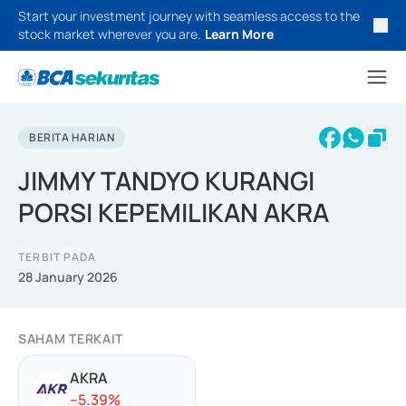
Start your investment journey with seamless access to the
stock market wherever you are.
Learn More
BERITA HARIAN
JIMMY TANDYO KURANGI
PORSI KEPEMILIKAN AKRA
TERBIT PADA
28 January 2026
SAHAM TERKAIT
AKRA
-
-5.39
%