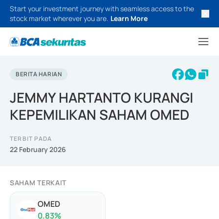
Start your investment journey with seamless access to the
stock market wherever you are.
Learn More
BERITA HARIAN
JEMMY HARTANTO KURANGI
KEPEMILIKAN SAHAM OMED
TERBIT PADA
22 February 2026
SAHAM TERKAIT
OMED
0.83
%