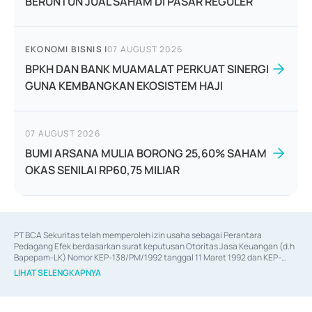
BERUNTUN JUAL SAHAM DI PASAR REGULER
EKONOMI BISNIS
|
07 AUGUST 2026
BPKH DAN BANK MUAMALAT PERKUAT SINERGI
GUNA KEMBANGKAN EKOSISTEM HAJI
07 AUGUST 2026
BUMI ARSANA MULIA BORONG 25,60% SAHAM
OKAS SENILAI RP60,75 MILIAR
PT BCA Sekuritas telah memperoleh izin usaha sebagai Perantara 
Pedagang Efek berdasarkan surat keputusan Otoritas Jasa Keuangan (d.h 
Bapepam-LK) Nomor KEP-138/PM/1992 tanggal 11 Maret 1992 dan KEP-
06/D.04/2014 tanggal 28 Februari 2014, izin usaha sebagai Penjamin Emisi 
LIHAT SELENGKAPNYA
Efek berdasarkan surat keputusan Otoritas Jasa Keuangan Nomor KEP-
12/PM/PEE/1997 tanggal 24 September 1997 dan KEP-07/D.04/2014 
tanggal 28 Februari 2014, izin usaha sebagai penyedia Jasa Konsultasi 