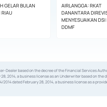
AH GELAR BULAN
AIRLANGGA: RKAT
I RIAU
DANANTARA DIREVIS
MENYESUAIKAN DSI
DDMF
oker-Dealer based on the decree of the Financial Services A
28, 2014, a business license as an Underwriter based on the 
014 dated February 28, 2014, a business license as a provider
 Financial Services Authority Number S-67/PM.21/2014 dated Fe
and joint ventures based on the decision letter of the Financ
 Bank Indonesia, among others as an Intermediary for the Impl
usiness licenses from Bank Indonesia as a Supporting Institut