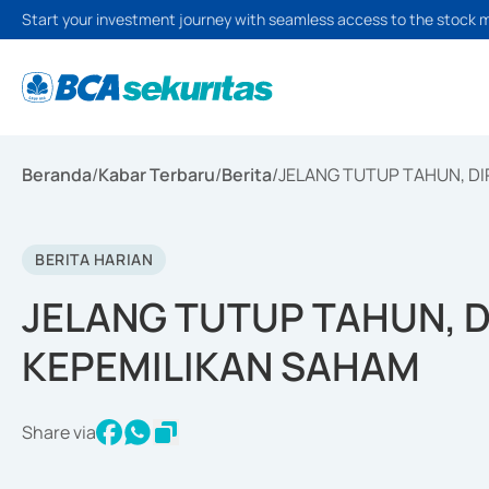
Start your investment journey with seamless access to the stock 
Beranda
/
Kabar Terbaru
/
Berita
/
JELANG TUTUP TAHUN, DI
BERITA HARIAN
JELANG TUTUP TAHUN, 
KEPEMILIKAN SAHAM
Share via