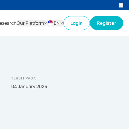
esearch
Our Platform
EN
Login
Register
ID
EN
TERBIT PADA
04 January 2026