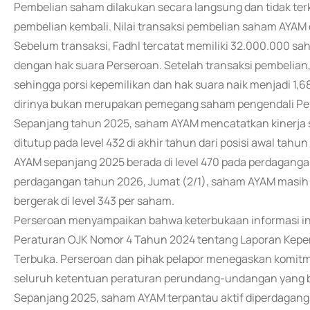
Pembelian saham dilakukan secara langsung dan tidak te
pembelian kembali. Nilai transaksi pembelian saham AYAM ol
Sebelum transaksi, Fadhl tercatat memiliki 32.000.000 sa
dengan hak suara Perseroan. Setelah transaksi pembelia
sehingga porsi kepemilikan dan hak suara naik menjadi 1
dirinya bukan merupakan pemegang saham pengendali Pe
Sepanjang tahun 2025, saham AYAM mencatatkan kinerja s
ditutup pada level 432 di akhir tahun dari posisi awal tahu
AYAM sepanjang 2025 berada di level 470 pada perdagang
perdagangan tahun 2026, Jumat (2/1), saham AYAM masih 
bergerak di level 343 per saham.
Perseroan menyampaikan bahwa keterbukaan informasi ini 
Peraturan OJK Nomor 4 Tahun 2024 tentang Laporan Kep
Terbuka. Perseroan dan pihak pelapor menegaskan komitm
seluruh ketentuan peraturan perundang-undangan yang b
Sepanjang 2025, saham AYAM terpantau aktif diperdagangk