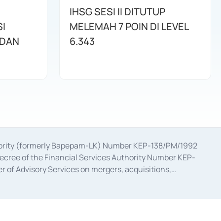
IHSG SESI II DITUTUP
I
MELEMAH 7 POIN DI LEVEL
 DAN
6.343
uthority (formerly Bapepam-LK) Number KEP-138/PM/1992
decree of the Financial Services Authority Number KEP-
 of Advisory Services on mergers, acquisitions,
bruary 28, 2014, a business license as a provider of
ial Services Authority Number S-67/PM.21/2017 dated
ementation of Certificate of Deposit Transactions in the
ion for the Issuance, Transaction, and Administration and