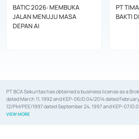
BATIC 2026: MEMBUKA
PT TIM
JALAN MENUJU MASA
BAKTI D
DEPAN AI
PT BCA Sekuritas has obtained a business license as a Br
dated March 11, 1992 and KEP-06/D.04/2014 dated February 
12/PM/PEE/1997 dated September 24, 1997 and KEP-07/D.04/2
divestments, and joint ventures based on the decree of the
VIEW MORE
Advisory Services for mergers, acquisitions, divestments, 
February 3, 2017, and several other business licenses from
Money Market whose license was issued in 2017 and other b