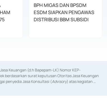
A
BPH MIGAS DAN BPSDM
AHAM
ESDM SIAPKAN PENGAWAS
75
DISTRIBUSI BBM SUBSIDI
as Jasa Keuangan (d.h Bapepam-LK) Nomor KEP-
fek berdasarkan surat keputusan Otoritas Jasa Keuangan 
ai penyedia Jasa Konsultasi (
Advisory
) atas kegiatan 
anggal 3 Februari 2017, dan beberapa izin usaha lainnya 
iterbitkan pada tahun 2017 dan izin usaha lainnya dari 
at Berharga Komersial yang izinnya diterbitkan pada 