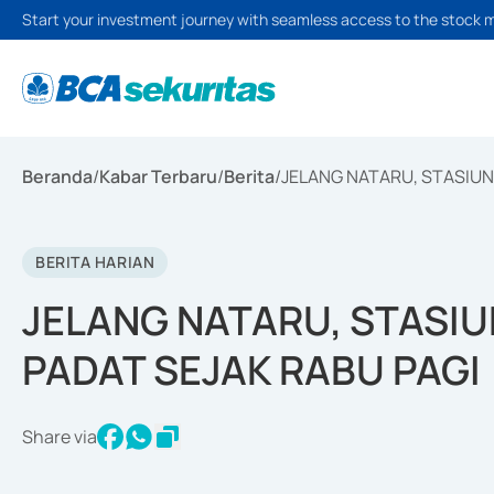
Start your investment journey with seamless access to the stock 
Beranda
/
Kabar Terbaru
/
Berita
/
JELANG NATARU, STASIUN
BERITA HARIAN
JELANG NATARU, STASIU
PADAT SEJAK RABU PAGI
Share via