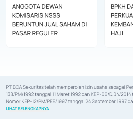
ANGGOTA DEWAN
BPKH D
KOMISARIS NSSS
PERKUA
BERUNTUN JUAL SAHAM DI
KEMBAN
PASAR REGULER
HAJI
PT BCA Sekuritas telah memperoleh izin usaha sebagai P
138/PM/1992 tanggal 11 Maret 1992 dan KEP-06/D.04/2014 t
Nomor KEP-12/PM/PEE/1997 tanggal 24 September 1997 dan 
merger, akuisisi, divestasi, dan 
join venture
 berdasarkan su
LIHAT SELENGKAPNYA
dari Bank Indonesia antara lain sebagai Perantara Pelaksan
Bank Indonesia sebagai Lembaga Pendukung Penerbitan, Tr
tahun 2018.