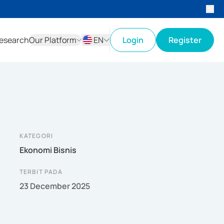
esearch
Our Platform
EN
Login
Register
ID
EN
KATEGORI
Ekonomi Bisnis
TERBIT PADA
23 December 2025