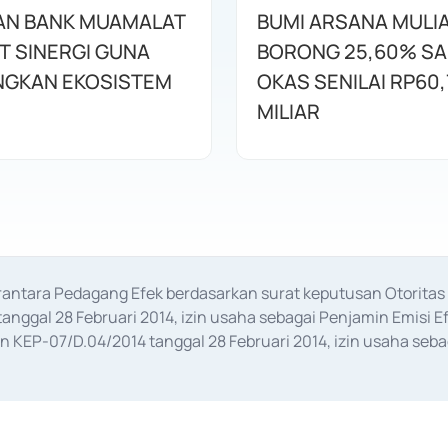
AN BANK MUAMALAT
BUMI ARSANA MULI
T SINERGI GUNA
BORONG 25,60% S
GKAN EKOSISTEM
OKAS SENILAI RP60,
MILIAR
erantara Pedagang Efek berdasarkan surat keputusan Otorit
anggal 28 Februari 2014, izin usaha sebagai Penjamin Emisi E
KEP-07/D.04/2014 tanggal 28 Februari 2014, izin usaha sebag
rat keputusan Otoritas Jasa Keuangan Nomor S-67/PM.21/2017 t
aan Transaksi Sertifikat Deposito di Pasar Uang yang izinnya d
ansaksi, serta Penatausahaan dan Penyelesaian Transaksi Sur