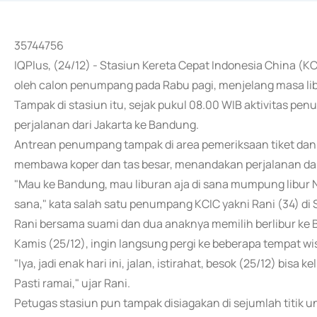
35744756
IQPlus, (24/12) - Stasiun Kereta Cepat Indonesia China (K
oleh calon penumpang pada Rabu pagi, menjelang masa li
Tampak di stasiun itu, sejak pukul 08.00 WIB aktivitas pe
perjalanan dari Jakarta ke Bandung.
Antrean penumpang tampak di area pemeriksaan tiket da
membawa koper dan tas besar, menandakan perjalanan dal
"Mau ke Bandung, mau liburan aja di sana mumpung libur N
sana," kata salah satu penumpang KCIC yakni Rani (34) di
Rani bersama suami dan dua anaknya memilih berlibur ke
Kamis (25/12), ingin langsung pergi ke beberapa tempat wi
"Iya, jadi enak hari ini, jalan, istirahat, besok (25/12) bisa
Pasti ramai," ujar Rani.
Petugas stasiun pun tampak disiagakan di sejumlah titi