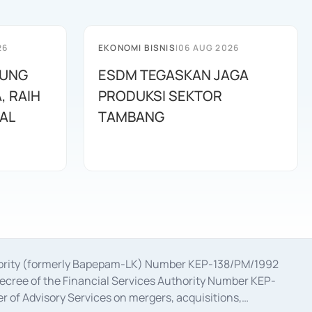
26
EKONOMI BISNIS
|
06 AUG 2026
JUNG
ESDM TEGASKAN JAGA
, RAIH
PRODUKSI SEKTOR
NAL
TAMBANG
uthority (formerly Bapepam-LK) Number KEP-138/PM/1992
decree of the Financial Services Authority Number KEP-
 of Advisory Services on mergers, acquisitions,