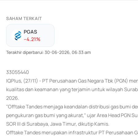
SAHAM TERKAIT
PGAS
-
-4.21
%
Terakhir diperbarui
:
30-06-2026, 06:33:am
33055440
IQPlus, (27/11) - PT Perusahaan Gas Negara Tbk (PGN) m
kualitas dan keamanan yang terjamin untuk wilayah Surab
2026.
"Offtake Tandes menjaga keandalan distribusi gas bumi deng
pengukuran gas bumi yang akurat," ujar Area Head PGN S
SOR III di Surabaya, Jawa Timur, dikutip Kamis.
Offtake Tandes merupakan infrastruktur PT Perusahaan 