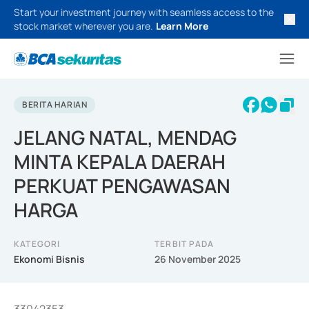
Start your investment journey with seamless access to the
stock market wherever you are.
Learn More
BERITA HARIAN
JELANG NATAL, MENDAG
MINTA KEPALA DAERAH
PERKUAT PENGAWASAN
HARGA
KATEGORI
TERBIT PADA
Ekonomi Bisnis
26 November 2025