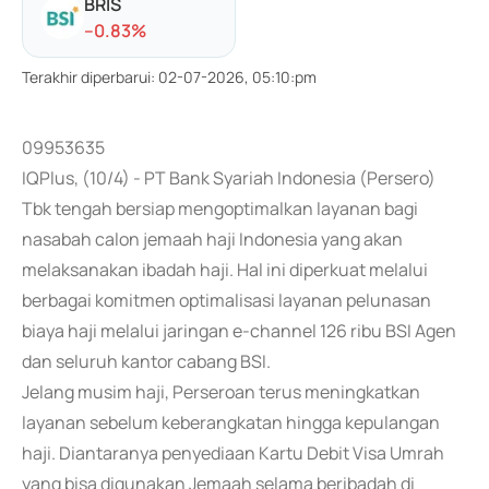
BRIS
-
-0.83
%
Terakhir diperbarui
:
02-07-2026, 05:10:pm
09953635
IQPlus, (10/4) - PT Bank Syariah Indonesia (Persero)
Tbk tengah bersiap mengoptimalkan layanan bagi
nasabah calon jemaah haji Indonesia yang akan
melaksanakan ibadah haji. Hal ini diperkuat melalui
berbagai komitmen optimalisasi layanan pelunasan
biaya haji melalui jaringan e-channel 126 ribu BSI Agen
dan seluruh kantor cabang BSI.
Jelang musim haji, Perseroan terus meningkatkan
layanan sebelum keberangkatan hingga kepulangan
haji. Diantaranya penyediaan Kartu Debit Visa Umrah
yang bisa digunakan Jemaah selama beribadah di