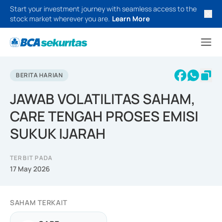
Start your investment journey with seamless access to the
stock market wherever you are.
Learn More
BERITA HARIAN
JAWAB VOLATILITAS SAHAM,
CARE TENGAH PROSES EMISI
SUKUK IJARAH
TERBIT PADA
17 May 2026
SAHAM TERKAIT