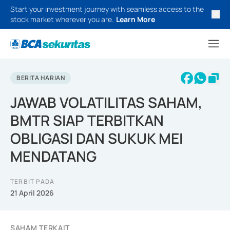
Start your investment journey with seamless access to the
stock market wherever you are.
Learn More
BERITA HARIAN
JAWAB VOLATILITAS SAHAM,
BMTR SIAP TERBITKAN
OBLIGASI DAN SUKUK MEI
MENDATANG
TERBIT PADA
21 April 2026
SAHAM TERKAIT