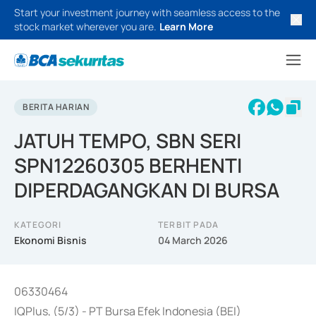
Start your investment journey with seamless access to the
stock market wherever you are.
Learn More
BERITA HARIAN
JATUH TEMPO, SBN SERI
SPN12260305 BERHENTI
DIPERDAGANGKAN DI BURSA
KATEGORI
TERBIT PADA
Ekonomi Bisnis
04 March 2026
06330464
IQPlus, (5/3) - PT Bursa Efek Indonesia (BEI)