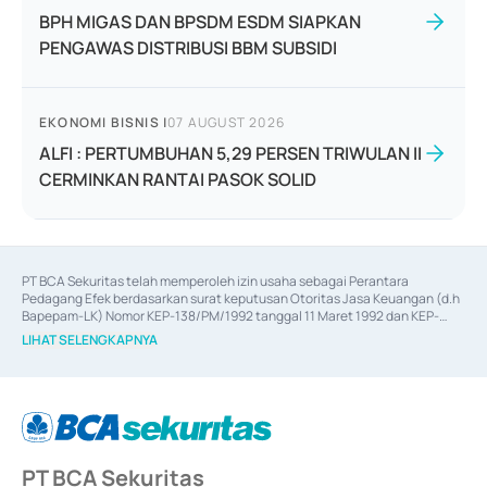
BPH MIGAS DAN BPSDM ESDM SIAPKAN
PENGAWAS DISTRIBUSI BBM SUBSIDI
EKONOMI BISNIS
|
07 AUGUST 2026
ALFI : PERTUMBUHAN 5,29 PERSEN TRIWULAN II
CERMINKAN RANTAI PASOK SOLID
PT BCA Sekuritas telah memperoleh izin usaha sebagai Perantara 
Pedagang Efek berdasarkan surat keputusan Otoritas Jasa Keuangan (d.h 
Bapepam-LK) Nomor KEP-138/PM/1992 tanggal 11 Maret 1992 dan KEP-
06/D.04/2014 tanggal 28 Februari 2014, izin usaha sebagai Penjamin Emisi 
LIHAT SELENGKAPNYA
Efek berdasarkan surat keputusan Otoritas Jasa Keuangan Nomor KEP-
12/PM/PEE/1997 tanggal 24 September 1997 dan KEP-07/D.04/2014 
tanggal 28 Februari 2014, izin usaha sebagai penyedia Jasa Konsultasi 
(
Advisory
) atas kegiatan merger, akuisisi, divestasi, dan 
join venture
berdasarkan surat keputusan Otoritas Jasa Keuangan Nomor S-
67/PM.21/2017 tanggal 3 Februari 2017, dan beberapa izin usaha lainnya 
dari Bank Indonesia antara lain sebagai Perantara Pelaksanaan Transaksi 
PT BCA Sekuritas
Sertifikat Deposito di Pasar Uang yang izinnya diterbitkan pada tahun 2017 