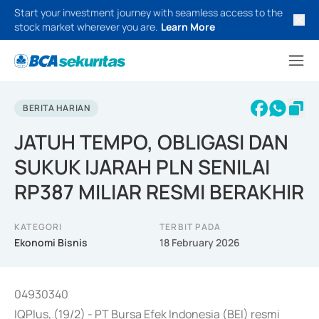
Start your investment journey with seamless access to the
stock market wherever you are.
Learn More
BERITA HARIAN
JATUH TEMPO, OBLIGASI DAN
SUKUK IJARAH PLN SENILAI
RP387 MILIAR RESMI BERAKHIR
KATEGORI
TERBIT PADA
Ekonomi Bisnis
18 February 2026
04930340
IQPlus, (19/2) - PT Bursa Efek Indonesia (BEI) resmi