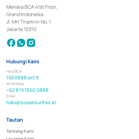
dan izin usaha lainnya dari Bank Indonesia sebagai Lembaga Pendukung 
Penerbitan, Transaksi, serta Penatausahaan dan Penyelesaian Transaksi 
Menara BCA 41st Floor,
Surat Berharga Komersial yang izinnya diterbitkan pada tahun 2018.
Grand Indonesia
Jl. MH Thamrin No. 1
Jakarta 10310
Hubungi Kami
Halo BCA
1500888 ext 9
WhatsApp
+62 819 1950 0888
Email
halo@bcasekuritas.id
Tautan
Tentang Kami
Layanan Kami