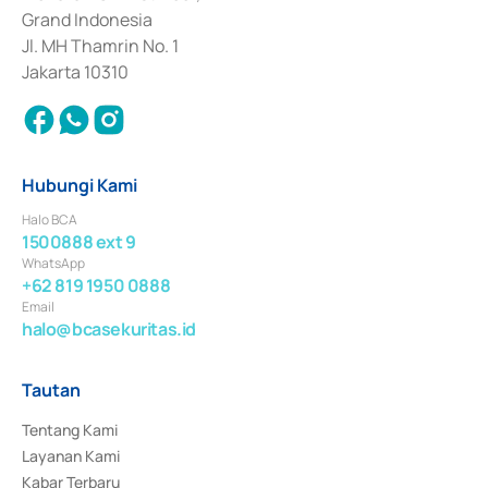
Surat Berharga Komersial yang izinnya diterbitkan pada tahun 2018.
Grand Indonesia
Jl. MH Thamrin No. 1
Jakarta 10310
Hubungi Kami
Halo BCA
1500888 ext 9
WhatsApp
+62 819 1950 0888
Email
halo@bcasekuritas.id
Tautan
Tentang Kami
Layanan Kami
Kabar Terbaru