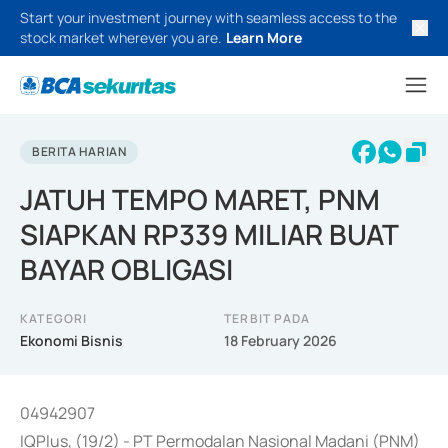
Start your investment journey with seamless access to the
stock market wherever you are.
Learn More
BERITA HARIAN
JATUH TEMPO MARET, PNM
SIAPKAN RP339 MILIAR BUAT
BAYAR OBLIGASI
KATEGORI
TERBIT PADA
Ekonomi Bisnis
18 February 2026
04942907
IQPlus, (19/2) - PT Permodalan Nasional Madani (PNM)