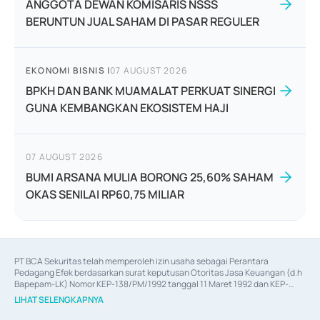
ANGGOTA DEWAN KOMISARIS NSSS
BERUNTUN JUAL SAHAM DI PASAR REGULER
EKONOMI BISNIS
|
07 AUGUST 2026
BPKH DAN BANK MUAMALAT PERKUAT SINERGI
GUNA KEMBANGKAN EKOSISTEM HAJI
07 AUGUST 2026
BUMI ARSANA MULIA BORONG 25,60% SAHAM
OKAS SENILAI RP60,75 MILIAR
PT BCA Sekuritas telah memperoleh izin usaha sebagai Perantara 
Pedagang Efek berdasarkan surat keputusan Otoritas Jasa Keuangan (d.h 
Bapepam-LK) Nomor KEP-138/PM/1992 tanggal 11 Maret 1992 dan KEP-
06/D.04/2014 tanggal 28 Februari 2014, izin usaha sebagai Penjamin Emisi 
LIHAT SELENGKAPNYA
Efek berdasarkan surat keputusan Otoritas Jasa Keuangan Nomor KEP-
12/PM/PEE/1997 tanggal 24 September 1997 dan KEP-07/D.04/2014 