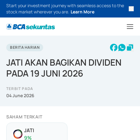
Start your investment journey with seamless access to the
stock market wherever you are.
Learn More
BERITA HARIAN
JATI AKAN BAGIKAN DIVIDEN
PADA 19 JUNI 2026
TERBIT PADA
04 June 2026
SAHAM TERKAIT
JATI
9
%