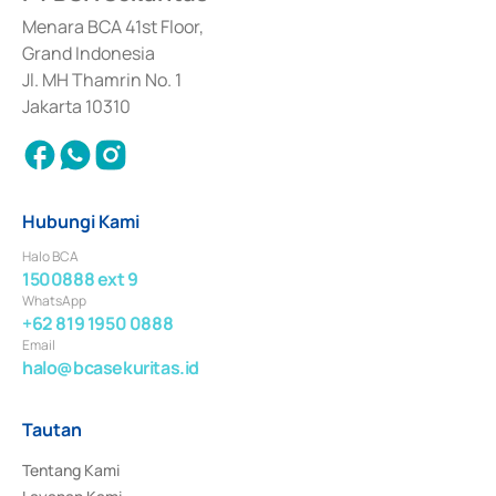
dan izin usaha lainnya dari Bank Indonesia sebagai Lembaga Pendukung 
Penerbitan, Transaksi, serta Penatausahaan dan Penyelesaian Transaksi 
Menara BCA 41st Floor,
Surat Berharga Komersial yang izinnya diterbitkan pada tahun 2018.
Grand Indonesia
Jl. MH Thamrin No. 1
Jakarta 10310
Hubungi Kami
Halo BCA
1500888 ext 9
WhatsApp
+62 819 1950 0888
Email
halo@bcasekuritas.id
Tautan
Tentang Kami