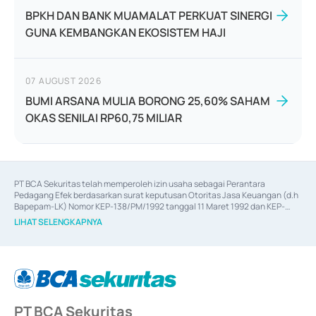
BPKH DAN BANK MUAMALAT PERKUAT SINERGI
GUNA KEMBANGKAN EKOSISTEM HAJI
07 AUGUST 2026
BUMI ARSANA MULIA BORONG 25,60% SAHAM
OKAS SENILAI RP60,75 MILIAR
PT BCA Sekuritas telah memperoleh izin usaha sebagai Perantara 
Pedagang Efek berdasarkan surat keputusan Otoritas Jasa Keuangan (d.h 
Bapepam-LK) Nomor KEP-138/PM/1992 tanggal 11 Maret 1992 dan KEP-
06/D.04/2014 tanggal 28 Februari 2014, izin usaha sebagai Penjamin Emisi 
LIHAT SELENGKAPNYA
Efek berdasarkan surat keputusan Otoritas Jasa Keuangan Nomor KEP-
12/PM/PEE/1997 tanggal 24 September 1997 dan KEP-07/D.04/2014 
tanggal 28 Februari 2014, izin usaha sebagai penyedia Jasa Konsultasi 
(
Advisory
) atas kegiatan merger, akuisisi, divestasi, dan 
join venture
berdasarkan surat keputusan Otoritas Jasa Keuangan Nomor S-
67/PM.21/2017 tanggal 3 Februari 2017, dan beberapa izin usaha lainnya 
dari Bank Indonesia antara lain sebagai Perantara Pelaksanaan Transaksi 
PT BCA Sekuritas
Sertifikat Deposito di Pasar Uang yang izinnya diterbitkan pada tahun 2017 