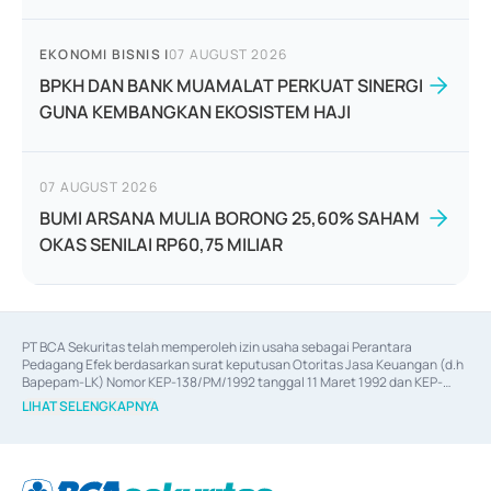
EKONOMI BISNIS
|
07 AUGUST 2026
BPKH DAN BANK MUAMALAT PERKUAT SINERGI
GUNA KEMBANGKAN EKOSISTEM HAJI
07 AUGUST 2026
BUMI ARSANA MULIA BORONG 25,60% SAHAM
OKAS SENILAI RP60,75 MILIAR
PT BCA Sekuritas telah memperoleh izin usaha sebagai Perantara 
Pedagang Efek berdasarkan surat keputusan Otoritas Jasa Keuangan (d.h 
Bapepam-LK) Nomor KEP-138/PM/1992 tanggal 11 Maret 1992 dan KEP-
06/D.04/2014 tanggal 28 Februari 2014, izin usaha sebagai Penjamin Emisi 
LIHAT SELENGKAPNYA
Efek berdasarkan surat keputusan Otoritas Jasa Keuangan Nomor KEP-
12/PM/PEE/1997 tanggal 24 September 1997 dan KEP-07/D.04/2014 
tanggal 28 Februari 2014, izin usaha sebagai penyedia Jasa Konsultasi 
(
Advisory
) atas kegiatan merger, akuisisi, divestasi, dan 
join venture
berdasarkan surat keputusan Otoritas Jasa Keuangan Nomor S-