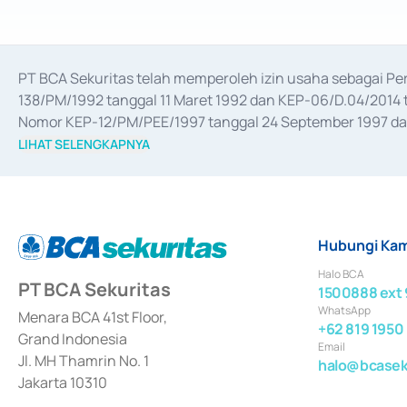
PT BCA Sekuritas telah memperoleh izin usaha sebagai P
138/PM/1992 tanggal 11 Maret 1992 dan KEP-06/D.04/2014 t
Nomor KEP-12/PM/PEE/1997 tanggal 24 September 1997 dan 
merger, akuisisi, divestasi, dan 
join venture
 berdasarkan su
LIHAT SELENGKAPNYA
dari Bank Indonesia antara lain sebagai Perantara Pelaksan
Bank Indonesia sebagai Lembaga Pendukung Penerbitan, Tr
tahun 2018.
Hubungi Kam
Halo BCA
PT BCA Sekuritas
1500888 ext 
WhatsApp
Menara BCA 41st Floor,
+62 819 1950
Grand Indonesia
Email
Jl. MH Thamrin No. 1
halo@bcaseku
Jakarta 10310