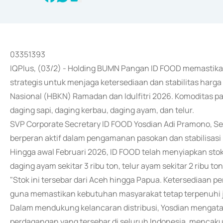
03351393
IQPlus, (03/2) - Holding BUMN Pangan ID FOOD memastika
strategis untuk menjaga ketersediaan dan stabilitas harg
Nasional (HBKN) Ramadan dan Idulfitri 2026. Komoditas pa
daging sapi, daging kerbau, daging ayam, dan telur.
SVP Corporate Secretary ID FOOD Yosdian Adi Pramono, Sel
berperan aktif dalam pengamanan pasokan dan stabilisasi
Hingga awal Februari 2026, ID FOOD telah menyiapkan stok gu
daging ayam sekitar 3 ribu ton, telur ayam sekitar 2 ribu to
"Stok ini tersebar dari Aceh hingga Papua. Ketersediaan pe
guna memastikan kebutuhan masyarakat tetap terpenuhi 
Dalam mendukung kelancaran distribusi, Yosdian mengatak
perdagangan yang tersebar di seluruh Indonesia, mencakup 