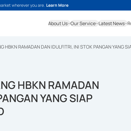
market wherever you are.
Learn More
About Us
Our Service
Latest News
R
G HBKN RAMADAN DAN IDULFITRI, INI STOK PANGAN YANG S
ANG HBKN RAMADAN
K PANGAN YANG SIAP
D