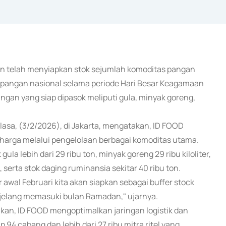
n telah menyiapkan stok sejumlah komoditas pangan
a pangan nasional selama periode Hari Besar Keagamaan
ngan yang siap dipasok meliputi gula, minyak goreng,
asa, (3/2/2026), di Jakarta, mengatakan, ID FOOD
 harga melalui pengelolaan berbagai komoditas utama.
la lebih dari 29 ribu ton, minyak goreng 29 ribu kiloliter,
n, serta stok daging ruminansia sekitar 40 ribu ton.
r awal Februari kita akan siapkan sebagai buffer stock
jelang memasuki bulan Ramadan," ujarnya.
an, ID FOOD mengoptimalkan jaringan logistik dan
94 cabang dan lebih dari 27 ribu mitra ritel yang