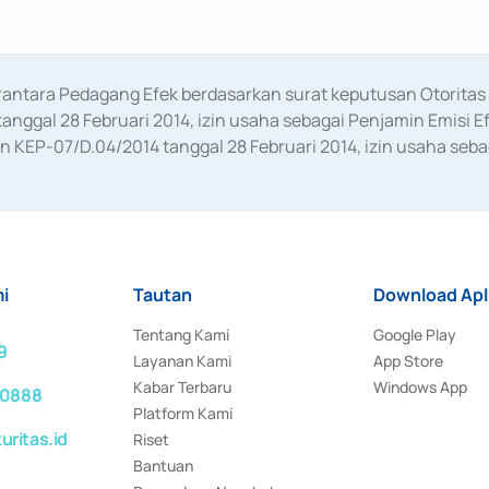
erantara Pedagang Efek berdasarkan surat keputusan Otorit
anggal 28 Februari 2014, izin usaha sebagai Penjamin Emisi E
KEP-07/D.04/2014 tanggal 28 Februari 2014, izin usaha sebag
rat keputusan Otoritas Jasa Keuangan Nomor S-67/PM.21/2017 t
aan Transaksi Sertifikat Deposito di Pasar Uang yang izinnya d
ansaksi, serta Penatausahaan dan Penyelesaian Transaksi Sur
i
Tautan
Download Apl
Tentang Kami
Google Play
9
Layanan Kami
App Store
Kabar Terbaru
Windows App
 0888
Platform Kami
ritas.id
Riset
Bantuan