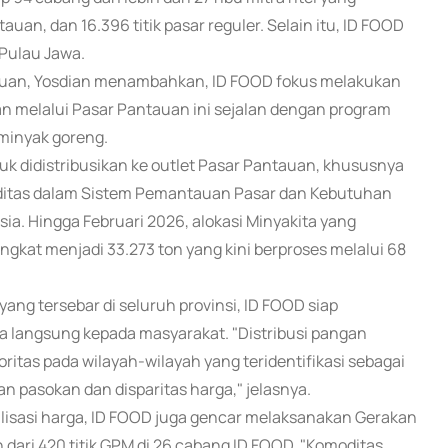
tauan, dan 16.396 titik pasar reguler. Selain itu, ID FOOD
 Pulau Jawa.
antauan, Yosdian menambahkan, ID FOOD fokus melakukan
n melalui Pasar Pantauan ini sejalan dengan program
minyak goreng.
tuk didistribusikan ke outlet Pasar Pantauan, khususnya
ditas dalam Sistem Pemantauan Pasar dan Kebutuhan
a. Hingga Februari 2026, alokasi Minyakita yang
ngkat menjadi 33.273 ton yang kini berproses melalui 68
ang tersebar di seluruh provinsi, ID FOOD siap
 langsung kepada masyarakat. "Distribusi pangan
itas pada wilayah-wilayah yang teridentifikasi sebagai
 pasokan dan disparitas harga," jelasnya.
ilisasi harga, ID FOOD juga gencar melaksanakan Gerakan
dari 420 titik GPM di 26 cabang ID FOOD. "Komoditas