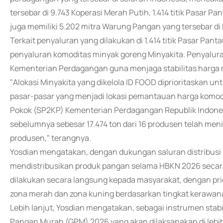
tersebar di 9.743 Koperasi Merah Putih, 1.414 titik Pasar Pan
juga memiliki 5.202 mitra Warung Pangan yang tersebar di
Terkait penyaluran yang dilakukan di 1.414 titik Pasar P
penyaluran komoditas minyak goreng Minyakita. Penyalura
Kementerian Perdagangan guna menjaga stabilitas harga 
"Alokasi Minyakita yang dikelola ID FOOD diprioritaskan un
pasar-pasar yang menjadi lokasi pemantauan harga komo
Pokok (SP2KP) Kementerian Perdagangan Republik Indonesi
sebelumnya sebesar 17.474 ton dari 16 produsen telah meni
produsen," terangnya.
Yosdian mengatakan, dengan dukungan saluran distribusi y
mendistribusikan produk pangan selama HBKN 2026 secara
dilakukan secara langsung kepada masyarakat, dengan prior
zona merah dan zona kuning berdasarkan tingkat kerawanan
Lebih lanjut, Yosdian mengatakan, sebagai instrumen stab
Pangan Murah (GPM) 2026 yang akan dilaksanakan di lebih 