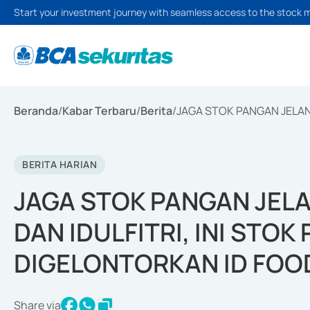
Start your investment journey with seamless access to the stock 
Beranda
/
Kabar Terbaru
/
Berita
/
JAGA STOK PANGAN JELAN
BERITA HARIAN
JAGA STOK PANGAN JEL
DAN IDULFITRI, INI STO
DIGELONTORKAN ID FOO
Share via