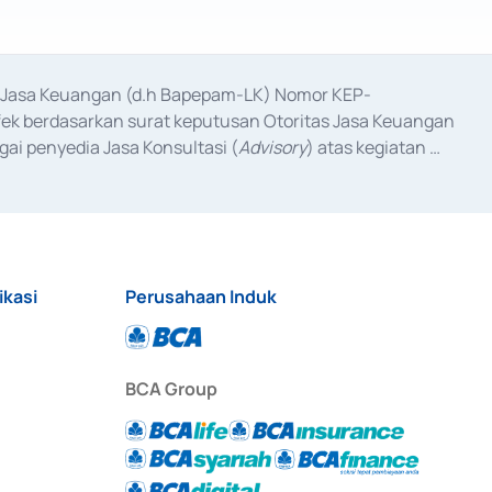
as Jasa Keuangan (d.h Bapepam-LK) Nomor KEP-
fek berdasarkan surat keputusan Otoritas Jasa Keuangan 
ai penyedia Jasa Konsultasi (
Advisory
) atas kegiatan 
anggal 3 Februari 2017, dan beberapa izin usaha lainnya 
iterbitkan pada tahun 2017 dan izin usaha lainnya dari 
at Berharga Komersial yang izinnya diterbitkan pada 
ikasi
Perusahaan Induk
BCA Group