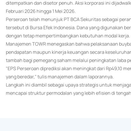
ditempatkan dan disetor penuh. Aksi korporasi ini dijadwal
Februari 2026 hingga 1 Mei 2026.
Perseroan telah menunjuk PT BCA Sekuritas sebagai pera
tersebut di Bursa Efek Indonesia. Dana yang digunakan b
dengan tetap mempertimbangkan kebutuhan modal kerja.
Manajemen TOWR menegaskan bahwa pelaksanaan buyback 
pendapatan maupun kinerja keuangan secara keseluruhan. J
tambah bagi pemegang saham melalui peningkatan laba pe
"EPS Perseroan diprediksi akan meningkat dari Rp49,10 m
yang beredar," tulis manajemen dalam laporannya.
Langkah ini diambil sebagai upaya strategis untuk menjag
mencapai struktur permodalan yang lebih efisien di tengah