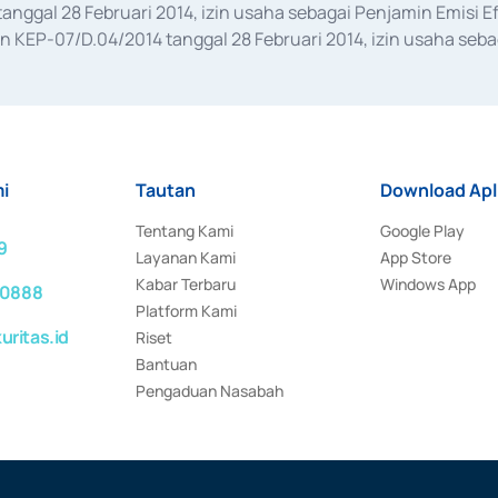
anggal 28 Februari 2014, izin usaha sebagai Penjamin Emisi E
KEP-07/D.04/2014 tanggal 28 Februari 2014, izin usaha sebag
rat keputusan Otoritas Jasa Keuangan Nomor S-67/PM.21/2017 t
aan Transaksi Sertifikat Deposito di Pasar Uang yang izinnya d
ansaksi, serta Penatausahaan dan Penyelesaian Transaksi Sur
i
Tautan
Download Apl
Tentang Kami
Google Play
9
Layanan Kami
App Store
Kabar Terbaru
Windows App
 0888
Platform Kami
ritas.id
Riset
Bantuan
Pengaduan Nasabah