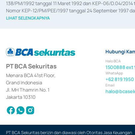
138/PM/1992 tanggal 11 Maret 1992 dan KEP-06/D.04/2014 t
Nomor KEP-12/PM/PEE/1997 tanggal 24 September 1997 dan 
merger, akuisisi, divestasi, dan 
join venture
 berdasarkan su
LIHAT SELENGKAPNYA
dari Bank Indonesia antara lain sebagai Perantara Pelaksan
Bank Indonesia sebagai Lembaga Pendukung Penerbitan, Tr
tahun 2018.
Hubungi Kam
Halo BCA
PT BCA Sekuritas
1500888 ext 
WhatsApp
Menara BCA 41st Floor,
+62 819 1950
Grand Indonesia
Email
Jl. MH Thamrin No. 1
halo@bcaseku
Jakarta 10310
PT BCA Sekuritas berizin dan diawasi oleh Otoritas Jasa Keuangan