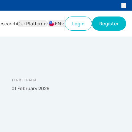
esearch
Our Platform
EN
Login
Register
ID
EN
TERBIT PADA
01 February 2026