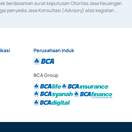
fek berdasarkan surat keputusan Otoritas Jasa Keuangan 
ai penyedia Jasa Konsultasi (
Advisory
) atas kegiatan 
anggal 3 Februari 2017, dan beberapa izin usaha lainnya 
iterbitkan pada tahun 2017 dan izin usaha lainnya dari 
at Berharga Komersial yang izinnya diterbitkan pada 
ikasi
Perusahaan Induk
BCA Group