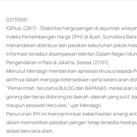
02739581
IQPlus, (28/1) - Stabilitas harga pangan di sejumlah wil
Indeks Perkembangan Harga (IPH) di Aceh, Sumatera Bara
menandakan distribusi dan pasokan kebutuhan pokok masy
Informasi tersebut disampaikan Menteri Dalam Negeri Mu
Pengendalian Inflasi di Jakarta, Selasa (27/01).
Menurut Mendagri memberikan apresiasi khusus kepada 
aktifnya dalam menjaga ketersediaan serta kelancaran dis
"Pemerintah, terutama BULOG dan BAPANAS, melakukan lan
goreng dan beras didorong ke daerah-daerah yang sulit, b
maupun pesawat Hercules," ujar Mendagri.
Penurunan IPH ini mencerminkan keberhasilan sinergi an
dalam memastikan pasokan pangan tetap tersedia meskipu
akibat bencana alam.