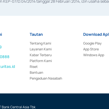
KEP-07/D.04/2014 tanggal 28 Februari 2014, izin usaha sebag
rat keputusan Otoritas Jasa Keuangan Nomor S-67/PM.21/2017 t
aan Transaksi Sertifikat Deposito di Pasar Uang yang izinnya d
ansaksi, serta Penatausahaan dan Penyelesaian Transaksi Sur
i
Tautan
Download Apl
Tentang Kami
Google Play
9
Layanan Kami
App Store
Kabar Terbaru
Windows App
 0888
Platform Kami
ritas.id
Riset
Bantuan
Pengaduan Nasabah
 Bank Central Asia Tbk