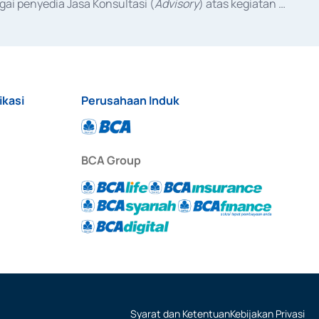
ai penyedia Jasa Konsultasi (
Advisory
) atas kegiatan 
anggal 3 Februari 2017, dan beberapa izin usaha lainnya 
iterbitkan pada tahun 2017 dan izin usaha lainnya dari 
at Berharga Komersial yang izinnya diterbitkan pada 
ikasi
Perusahaan Induk
BCA Group
Syarat dan Ketentuan
Kebijakan Privasi