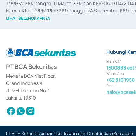
138/PM/1992 tanggal 11 Maret 1992 dan KEP-06/D.04/2014 t
Nomor KEP-12/PM/PEE/1997 tanggal 24 September 1997 dan 
merger, akuisisi, divestasi, dan 
join venture
 berdasarkan su
LIHAT SELENGKAPNYA
dari Bank Indonesia antara lain sebagai Perantara Pelaksan
Bank Indonesia sebagai Lembaga Pendukung Penerbitan, Tr
tahun 2018.
Hubungi Kam
Halo BCA
PT BCA Sekuritas
1500888 ext 
WhatsApp
Menara BCA 41st Floor,
+62 819 1950
Grand Indonesia
Email
Jl. MH Thamrin No. 1
halo@bcaseku
Jakarta 10310
PT BCA Sekuritas berizin dan diawasi oleh Otoritas Jasa Keuangan