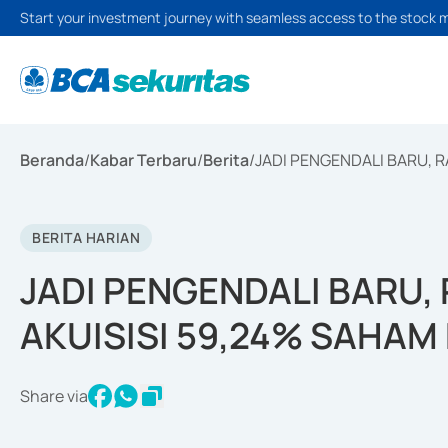
Start your investment journey with seamless access to the stock 
Beranda
/
Kabar Terbaru
/
Berita
/
JADI PENGENDALI BARU, 
BERITA HARIAN
JADI PENGENDALI BARU,
AKUISISI 59,24% SAHA
Share via