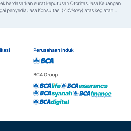
fek berdasarkan surat keputusan Otoritas Jasa Keuangan 
ai penyedia Jasa Konsultasi (
Advisory
) atas kegiatan 
anggal 3 Februari 2017, dan beberapa izin usaha lainnya 
iterbitkan pada tahun 2017 dan izin usaha lainnya dari 
at Berharga Komersial yang izinnya diterbitkan pada 
ikasi
Perusahaan Induk
BCA Group