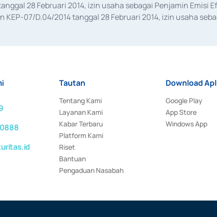
anggal 28 Februari 2014, izin usaha sebagai Penjamin Emisi E
KEP-07/D.04/2014 tanggal 28 Februari 2014, izin usaha sebag
rat keputusan Otoritas Jasa Keuangan Nomor S-67/PM.21/2017 t
aan Transaksi Sertifikat Deposito di Pasar Uang yang izinnya d
ansaksi, serta Penatausahaan dan Penyelesaian Transaksi Sur
i
Tautan
Download Apl
Tentang Kami
Google Play
9
Layanan Kami
App Store
Kabar Terbaru
Windows App
 0888
Platform Kami
ritas.id
Riset
Bantuan
Pengaduan Nasabah