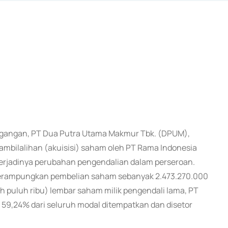
rdagangan, PT Dua Putra Utama Makmur Tbk. (DPUM),
bilalihan (akuisisi) saham oleh PT Rama Indonesia
 terjadinya perubahan pengendalian dalam perseroan.
merampungkan pembelian saham sebanyak 2.473.270.000
juh puluh ribu) lembar saham milik pengendali lama, PT
59,24% dari seluruh modal ditempatkan dan disetor