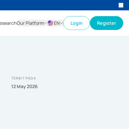
esearch
Our Platform
EN
Login
Register
ID
EN
TERBIT PADA
12 May 2026