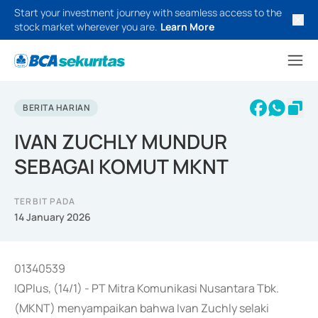
Start your investment journey with seamless access to the
stock market wherever you are.
Learn More
BERITA HARIAN
IVAN ZUCHLY MUNDUR
SEBAGAI KOMUT MKNT
TERBIT PADA
14 January 2026
01340539
IQPlus, (14/1) - PT Mitra Komunikasi Nusantara Tbk.
(MKNT) menyampaikan bahwa Ivan Zuchly selaki