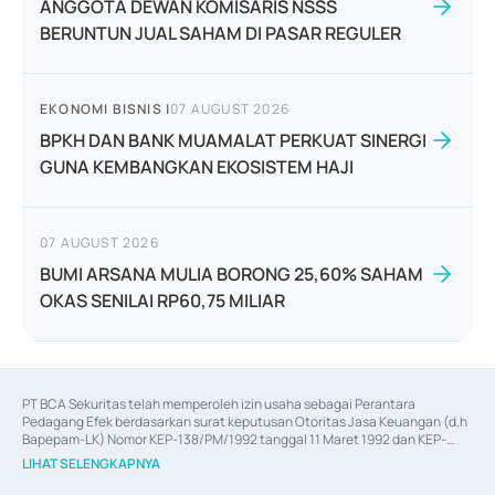
ANGGOTA DEWAN KOMISARIS NSSS
BERUNTUN JUAL SAHAM DI PASAR REGULER
EKONOMI BISNIS
|
07 AUGUST 2026
BPKH DAN BANK MUAMALAT PERKUAT SINERGI
GUNA KEMBANGKAN EKOSISTEM HAJI
07 AUGUST 2026
BUMI ARSANA MULIA BORONG 25,60% SAHAM
OKAS SENILAI RP60,75 MILIAR
PT BCA Sekuritas telah memperoleh izin usaha sebagai Perantara 
Pedagang Efek berdasarkan surat keputusan Otoritas Jasa Keuangan (d.h 
Bapepam-LK) Nomor KEP-138/PM/1992 tanggal 11 Maret 1992 dan KEP-
06/D.04/2014 tanggal 28 Februari 2014, izin usaha sebagai Penjamin Emisi 
LIHAT SELENGKAPNYA
Efek berdasarkan surat keputusan Otoritas Jasa Keuangan Nomor KEP-
12/PM/PEE/1997 tanggal 24 September 1997 dan KEP-07/D.04/2014 