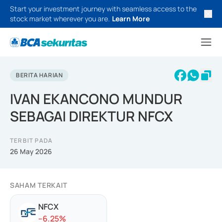
Start your investment journey with seamless access to the
stock market wherever you are.
Learn More
BERITA HARIAN
IVAN EKANCONO MUNDUR
SEBAGAI DIREKTUR NFCX
TERBIT PADA
26 May 2026
SAHAM TERKAIT
NFCX
-
-6.25
%