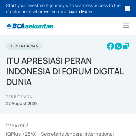
Start your investment journey with seamless access to the
stock market wherever you are.
Learn More
BERITA HARIAN
ITU APRESIASI PERAN
INDONESIA DI FORUM DIGITAL
DUNIA
TERBIT PADA
27 August 2025
23947963
IQPlus, (28/8) - Sekretaris Jenderal International