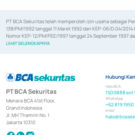
PT BCA Sekuritas telah memperoleh izin usaha sebagai P
138/PM/1992 tanggal 11 Maret 1992 dan KEP-06/D.04/2014 t
Nomor KEP-12/PM/PEE/1997 tanggal 24 September 1997 dan 
merger, akuisisi, divestasi, dan 
join venture
 berdasarkan su
LIHAT SELENGKAPNYA
dari Bank Indonesia antara lain sebagai Perantara Pelaksan
Bank Indonesia sebagai Lembaga Pendukung Penerbitan, Tr
tahun 2018.
Hubungi Kam
Halo BCA
PT BCA Sekuritas
1500888 ext 
WhatsApp
Menara BCA 41st Floor,
+62 819 1950
Grand Indonesia
Email
Jl. MH Thamrin No. 1
halo@bcaseku
Jakarta 10310