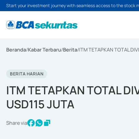
Start your investment journey with seamless access to the stock 
Beranda
/
Kabar Terbaru
/
Berita
/
ITM TETAPKAN TOTAL DIVI
BERITA HARIAN
ITM TETAPKAN TOTAL DI
USD115 JUTA
Share via