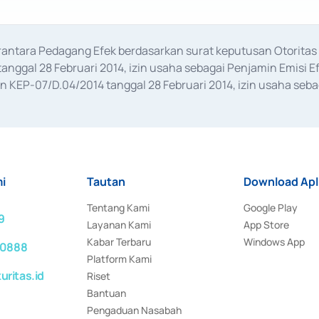
erantara Pedagang Efek berdasarkan surat keputusan Otorit
anggal 28 Februari 2014, izin usaha sebagai Penjamin Emisi E
KEP-07/D.04/2014 tanggal 28 Februari 2014, izin usaha sebag
rat keputusan Otoritas Jasa Keuangan Nomor S-67/PM.21/2017 t
aan Transaksi Sertifikat Deposito di Pasar Uang yang izinnya d
ansaksi, serta Penatausahaan dan Penyelesaian Transaksi Sur
i
Tautan
Download Apl
Tentang Kami
Google Play
9
Layanan Kami
App Store
Kabar Terbaru
Windows App
 0888
Platform Kami
ritas.id
Riset
Bantuan
Pengaduan Nasabah