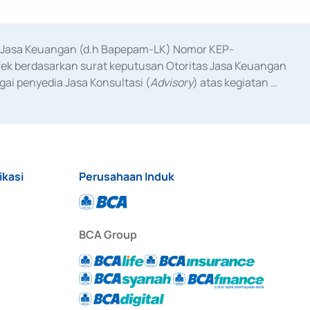
as Jasa Keuangan (d.h Bapepam-LK) Nomor KEP-
fek berdasarkan surat keputusan Otoritas Jasa Keuangan 
ai penyedia Jasa Konsultasi (
Advisory
) atas kegiatan 
anggal 3 Februari 2017, dan beberapa izin usaha lainnya 
iterbitkan pada tahun 2017 dan izin usaha lainnya dari 
at Berharga Komersial yang izinnya diterbitkan pada 
ikasi
Perusahaan Induk
BCA Group