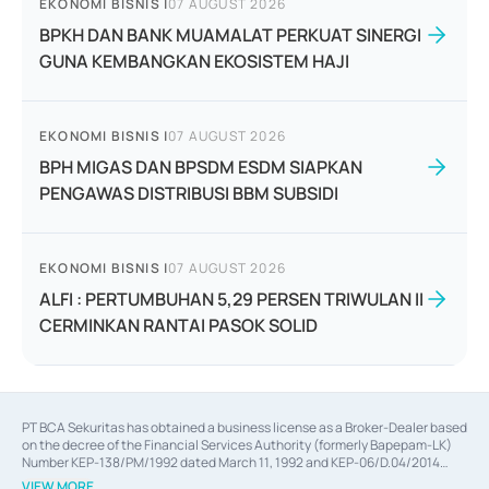
EKONOMI BISNIS
|
07 AUGUST 2026
BPKH DAN BANK MUAMALAT PERKUAT SINERGI
GUNA KEMBANGKAN EKOSISTEM HAJI
EKONOMI BISNIS
|
07 AUGUST 2026
BPH MIGAS DAN BPSDM ESDM SIAPKAN
PENGAWAS DISTRIBUSI BBM SUBSIDI
EKONOMI BISNIS
|
07 AUGUST 2026
ALFI : PERTUMBUHAN 5,29 PERSEN TRIWULAN II
CERMINKAN RANTAI PASOK SOLID
PT BCA Sekuritas has obtained a business license as a Broker-Dealer based
on the decree of the Financial Services Authority (formerly Bapepam-LK)
Number KEP-138/PM/1992 dated March 11, 1992 and KEP-06/D.04/2014
dated February 28, 2014, a business license as an Underwriter based on the
VIEW MORE