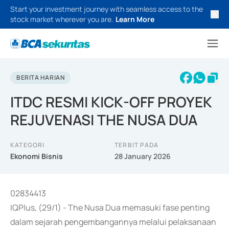
Start your investment journey with seamless access to the
stock market wherever you are.
Learn More
BERITA HARIAN
ITDC RESMI KICK-OFF PROYEK
REJUVENASI THE NUSA DUA
KATEGORI
TERBIT PADA
Ekonomi Bisnis
28 January 2026
02834413
IQPlus, (29/1) - The Nusa Dua memasuki fase penting
dalam sejarah pengembangannya melalui pelaksanaan