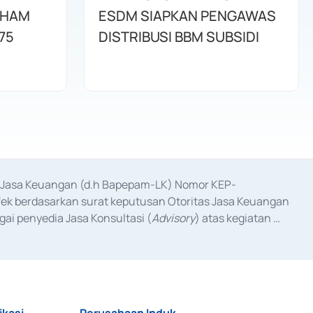
AHAM
ESDM SIAPKAN PENGAWAS
75
DISTRIBUSI BBM SUBSIDI
as Jasa Keuangan (d.h Bapepam-LK) Nomor KEP-
fek berdasarkan surat keputusan Otoritas Jasa Keuangan 
ai penyedia Jasa Konsultasi (
Advisory
) atas kegiatan 
anggal 3 Februari 2017, dan beberapa izin usaha lainnya 
iterbitkan pada tahun 2017 dan izin usaha lainnya dari 
at Berharga Komersial yang izinnya diterbitkan pada 