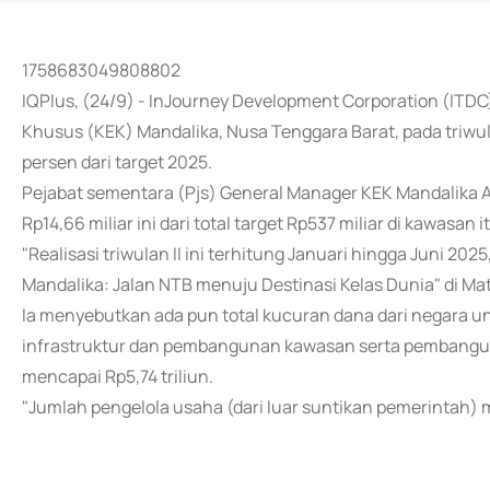
1758683049808802
IQPlus, (24/9) - InJourney Development Corporation (ITDC
Khusus (KEK) Mandalika, Nusa Tenggara Barat, pada triwul
persen dari target 2025.
Pejabat sementara (Pjs) General Manager KEK Mandalika A
Rp14,66 miliar ini dari total target Rp537 miliar di kawasan 
"Realisasi triwulan II ini terhitung Januari hingga Juni 20
Mandalika: Jalan NTB menuju Destinasi Kelas Dunia" di Ma
Ia menyebutkan ada pun total kucuran dana dari negara 
infrastruktur dan pembangunan kawasan serta pembanguna
mencapai Rp5,74 triliun.
"Jumlah pengelola usaha (dari luar suntikan pemerintah) m