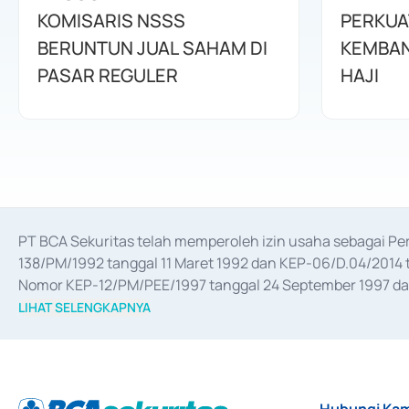
KOMISARIS NSSS
PERKUA
BERUNTUN JUAL SAHAM DI
KEMBAN
PASAR REGULER
HAJI
PT BCA Sekuritas telah memperoleh izin usaha sebagai P
138/PM/1992 tanggal 11 Maret 1992 dan KEP-06/D.04/2014 t
Nomor KEP-12/PM/PEE/1997 tanggal 24 September 1997 dan 
merger, akuisisi, divestasi, dan 
join venture
 berdasarkan su
LIHAT SELENGKAPNYA
dari Bank Indonesia antara lain sebagai Perantara Pelaksan
Bank Indonesia sebagai Lembaga Pendukung Penerbitan, Tr
tahun 2018.