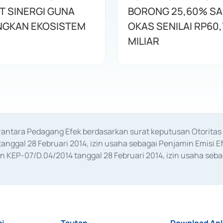
T SINERGI GUNA
BORONG 25,60% S
GKAN EKOSISTEM
OKAS SENILAI RP60,
MILIAR
erantara Pedagang Efek berdasarkan surat keputusan Otorit
anggal 28 Februari 2014, izin usaha sebagai Penjamin Emisi E
KEP-07/D.04/2014 tanggal 28 Februari 2014, izin usaha sebag
rat keputusan Otoritas Jasa Keuangan Nomor S-67/PM.21/2017 t
aan Transaksi Sertifikat Deposito di Pasar Uang yang izinnya d
ansaksi, serta Penatausahaan dan Penyelesaian Transaksi Sur