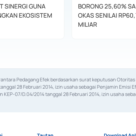
T SINERGI GUNA
BORONG 25,60% S
GKAN EKOSISTEM
OKAS SENILAI RP60,
MILIAR
erantara Pedagang Efek berdasarkan surat keputusan Otorit
anggal 28 Februari 2014, izin usaha sebagai Penjamin Emisi E
KEP-07/D.04/2014 tanggal 28 Februari 2014, izin usaha sebag
rat keputusan Otoritas Jasa Keuangan Nomor S-67/PM.21/2017 t
aan Transaksi Sertifikat Deposito di Pasar Uang yang izinnya d
ansaksi, serta Penatausahaan dan Penyelesaian Transaksi Sur
i
Tautan
Download Apl