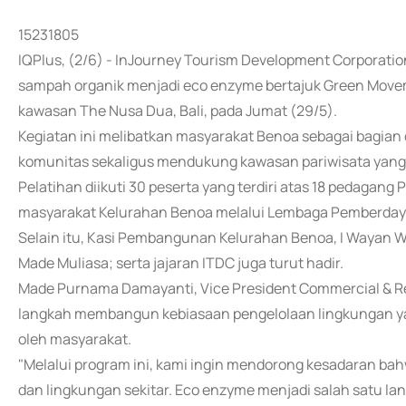
15231805
IQPlus, (2/6) - InJourney Tourism Development Corporat
sampah organik menjadi eco enzyme bertajuk Green Movem
kawasan The Nusa Dua, Bali, pada Jumat (29/5).
Kegiatan ini melibatkan masyarakat Benoa sebagai bagia
komunitas sekaligus mendukung kawasan pariwisata yang l
Pelatihan diikuti 30 peserta yang terdiri atas 18 pedagan
masyarakat Kelurahan Benoa melalui Lembaga Pemberday
Selain itu, Kasi Pembangunan Kelurahan Benoa, I Wayan W
Made Muliasa; serta jajaran ITDC juga turut hadir.
Made Purnama Damayanti, Vice President Commercial & Rel
langkah membangun kebiasaan pengelolaan lingkungan yan
oleh masyarakat.
"Melalui program ini, kami ingin mendorong kesadaran ba
dan lingkungan sekitar. Eco enzyme menjadi salah satu 