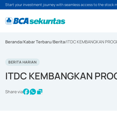
Start your investment journey with seamless access to the stock 
Beranda
/
Kabar Terbaru
/
Berita
/
ITDC KEMBANGKAN PROG
BERITA HARIAN
ITDC KEMBANGKAN PRO
Share via