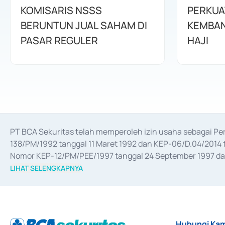
KOMISARIS NSSS
PERKUA
BERUNTUN JUAL SAHAM DI
KEMBAN
PASAR REGULER
HAJI
PT BCA Sekuritas telah memperoleh izin usaha sebagai P
138/PM/1992 tanggal 11 Maret 1992 dan KEP-06/D.04/2014 t
Nomor KEP-12/PM/PEE/1997 tanggal 24 September 1997 dan 
merger, akuisisi, divestasi, dan 
join venture
 berdasarkan su
LIHAT SELENGKAPNYA
dari Bank Indonesia antara lain sebagai Perantara Pelaksan
Bank Indonesia sebagai Lembaga Pendukung Penerbitan, Tr
tahun 2018.
Hubungi Kam