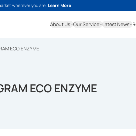
market wherever you are.
Learn More
About Us
Our Service
Latest News
R
RAM ECO ENZYME
GRAM ECO ENZYME