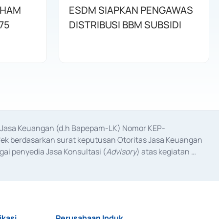
AHAM
ESDM SIAPKAN PENGAWAS
75
DISTRIBUSI BBM SUBSIDI
as Jasa Keuangan (d.h Bapepam-LK) Nomor KEP-
fek berdasarkan surat keputusan Otoritas Jasa Keuangan 
ai penyedia Jasa Konsultasi (
Advisory
) atas kegiatan 
anggal 3 Februari 2017, dan beberapa izin usaha lainnya 
iterbitkan pada tahun 2017 dan izin usaha lainnya dari 
at Berharga Komersial yang izinnya diterbitkan pada 
ikasi
Perusahaan Induk