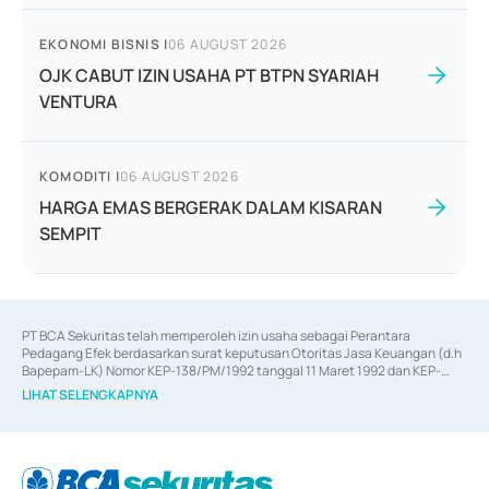
EKONOMI BISNIS
|
06 AUGUST 2026
OJK CABUT IZIN USAHA PT BTPN SYARIAH
VENTURA
KOMODITI
|
06 AUGUST 2026
HARGA EMAS BERGERAK DALAM KISARAN
SEMPIT
PT BCA Sekuritas telah memperoleh izin usaha sebagai Perantara 
Pedagang Efek berdasarkan surat keputusan Otoritas Jasa Keuangan (d.h 
Bapepam-LK) Nomor KEP-138/PM/1992 tanggal 11 Maret 1992 dan KEP-
06/D.04/2014 tanggal 28 Februari 2014, izin usaha sebagai Penjamin Emisi 
LIHAT SELENGKAPNYA
Efek berdasarkan surat keputusan Otoritas Jasa Keuangan Nomor KEP-
12/PM/PEE/1997 tanggal 24 September 1997 dan KEP-07/D.04/2014 
tanggal 28 Februari 2014, izin usaha sebagai penyedia Jasa Konsultasi 
(
Advisory
) atas kegiatan merger, akuisisi, divestasi, dan 
join venture
berdasarkan surat keputusan Otoritas Jasa Keuangan Nomor S-