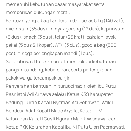
memenuhi kebutuhan dasar masyarakat serta
memberikan dukungan moral.
Bantuan yang dibagikan terdiri dari beras 5 kg (140 zak),
mie instan (35 dus), minyak goreng (12 dus), kopi instan
(3 dus), snack (3 dus), telur (25 krat), pakaian layak
pakai (5 dus & 1 koper), ATK (3 dus), goodie bag (300
pcs), hingga perlengkapan mandi (1 dus).
Seluruhnya ditujukan untuk mencukupi kebutuhan
pangan, sandang, kebersihan, serta perlengkapan
pokok warga terdampak banjir.
Penyerahan bantuan ini turut dihadiri oleh Ibu Putu
Rasniathi Adi Arnawa selaku Ketua K3S Kabupaten
Badung, Lurah Kapal I Nyoman Adi Setiawan, Wakil
Bendesa Adat Kapal I Made Aryata, Ketua LPM
Kelurahan Kapal I Gusti Ngurah Manik Wisnawa, dan
Ketua PKK Kelurahan Kapal Ibu Ni Putu Ulan Padmawati.