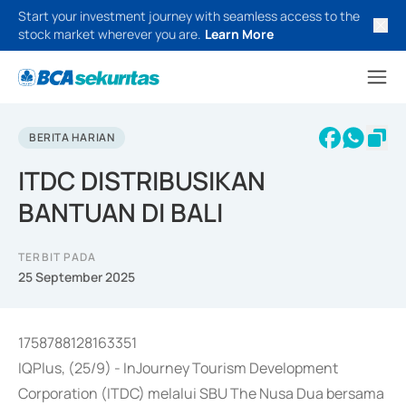
Start your investment journey with seamless access to the
stock market wherever you are.
Learn More
BERITA HARIAN
ITDC DISTRIBUSIKAN
BANTUAN DI BALI
TERBIT PADA
25 September 2025
1758788128163351
IQPlus, (25/9) - InJourney Tourism Development
Corporation (ITDC) melalui SBU The Nusa Dua bersama