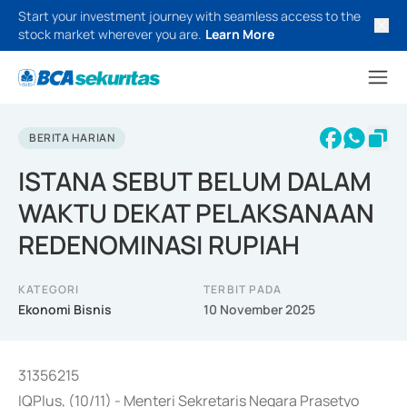
Start your investment journey with seamless access to the
stock market wherever you are.
Learn More
BERITA HARIAN
ISTANA SEBUT BELUM DALAM
WAKTU DEKAT PELAKSANAAN
REDENOMINASI RUPIAH
KATEGORI
TERBIT PADA
Ekonomi Bisnis
10 November 2025
31356215
IQPlus, (10/11) - Menteri Sekretaris Negara Prasetyo