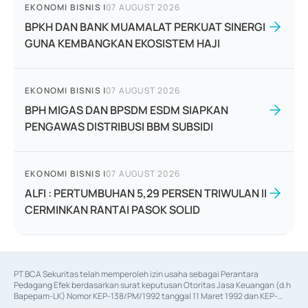
EKONOMI BISNIS
|
07 AUGUST 2026
BPKH DAN BANK MUAMALAT PERKUAT SINERGI
GUNA KEMBANGKAN EKOSISTEM HAJI
EKONOMI BISNIS
|
07 AUGUST 2026
BPH MIGAS DAN BPSDM ESDM SIAPKAN
PENGAWAS DISTRIBUSI BBM SUBSIDI
EKONOMI BISNIS
|
07 AUGUST 2026
ALFI : PERTUMBUHAN 5,29 PERSEN TRIWULAN II
CERMINKAN RANTAI PASOK SOLID
PT BCA Sekuritas telah memperoleh izin usaha sebagai Perantara 
Pedagang Efek berdasarkan surat keputusan Otoritas Jasa Keuangan (d.h 
Bapepam-LK) Nomor KEP-138/PM/1992 tanggal 11 Maret 1992 dan KEP-
06/D.04/2014 tanggal 28 Februari 2014, izin usaha sebagai Penjamin Emisi 