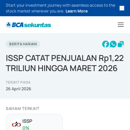
Start your investment journey with seamless access to the
stock market wherever you are.
Learn More
BERITA HARIAN
ISSP CATAT PENJUALAN Rp1,22
TRILIUN HINGGA MARET 2026
TERBIT PADA
26 April 2026
SAHAM TERKAIT
ISSP
0
%