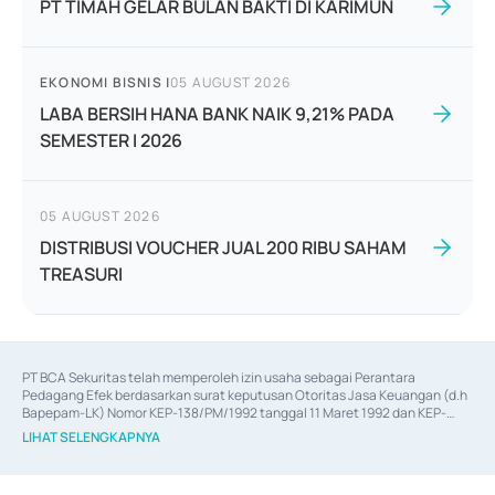
PT TIMAH GELAR BULAN BAKTI DI KARIMUN
EKONOMI BISNIS
|
05 AUGUST 2026
LABA BERSIH HANA BANK NAIK 9,21% PADA
SEMESTER I 2026
05 AUGUST 2026
DISTRIBUSI VOUCHER JUAL 200 RIBU SAHAM
TREASURI
PT BCA Sekuritas telah memperoleh izin usaha sebagai Perantara 
Pedagang Efek berdasarkan surat keputusan Otoritas Jasa Keuangan (d.h 
Bapepam-LK) Nomor KEP-138/PM/1992 tanggal 11 Maret 1992 dan KEP-
06/D.04/2014 tanggal 28 Februari 2014, izin usaha sebagai Penjamin Emisi 
LIHAT SELENGKAPNYA
Efek berdasarkan surat keputusan Otoritas Jasa Keuangan Nomor KEP-
12/PM/PEE/1997 tanggal 24 September 1997 dan KEP-07/D.04/2014 
tanggal 28 Februari 2014, izin usaha sebagai penyedia Jasa Konsultasi 