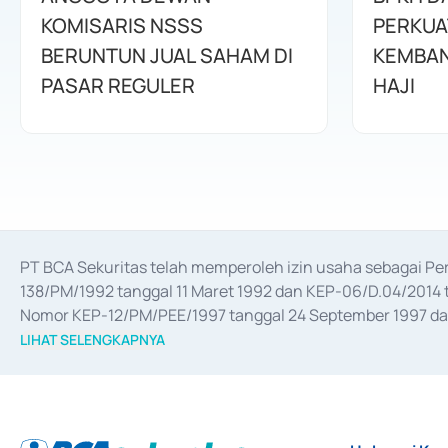
KOMISARIS NSSS
PERKUA
BERUNTUN JUAL SAHAM DI
KEMBAN
PASAR REGULER
HAJI
PT BCA Sekuritas telah memperoleh izin usaha sebagai P
138/PM/1992 tanggal 11 Maret 1992 dan KEP-06/D.04/2014 t
Nomor KEP-12/PM/PEE/1997 tanggal 24 September 1997 dan 
merger, akuisisi, divestasi, dan 
join venture
 berdasarkan su
LIHAT SELENGKAPNYA
dari Bank Indonesia antara lain sebagai Perantara Pelaksan
Bank Indonesia sebagai Lembaga Pendukung Penerbitan, Tr
tahun 2018.