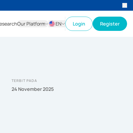
esearch
Our Platform
EN
Login
Register
ID
EN
TERBIT PADA
24 November 2025