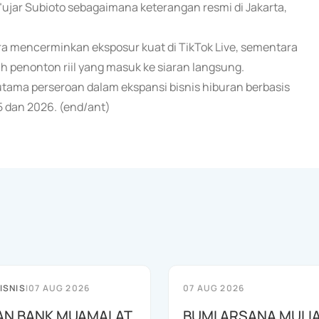
ujar Subioto sebagaimana keterangan resmi di Jakarta,
ra mencerminkan eksposur kuat di TikTok Live, sementara
 penonton riil yang masuk ke siaran langsung.
 utama perseroan dalam ekspansi bisnis hiburan berbasis
 dan 2026. (end/ant)
ISNIS
|
07 AUG 2026
07 AUG 2026
AN BANK MUAMALAT
BUMI ARSANA MULI