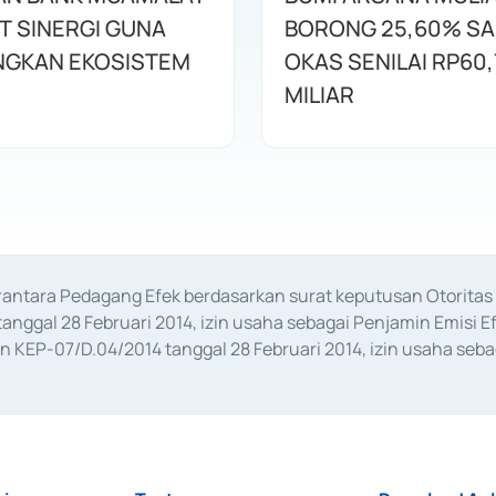
T SINERGI GUNA
BORONG 25,60% S
GKAN EKOSISTEM
OKAS SENILAI RP60,
MILIAR
erantara Pedagang Efek berdasarkan surat keputusan Otorit
anggal 28 Februari 2014, izin usaha sebagai Penjamin Emisi E
KEP-07/D.04/2014 tanggal 28 Februari 2014, izin usaha sebag
rat keputusan Otoritas Jasa Keuangan Nomor S-67/PM.21/2017 t
aan Transaksi Sertifikat Deposito di Pasar Uang yang izinnya d
ansaksi, serta Penatausahaan dan Penyelesaian Transaksi Sur