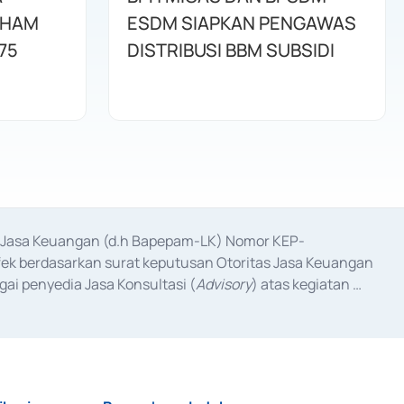
AHAM
ESDM SIAPKAN PENGAWAS
75
DISTRIBUSI BBM SUBSIDI
as Jasa Keuangan (d.h Bapepam-LK) Nomor KEP-
fek berdasarkan surat keputusan Otoritas Jasa Keuangan 
ai penyedia Jasa Konsultasi (
Advisory
) atas kegiatan 
anggal 3 Februari 2017, dan beberapa izin usaha lainnya 
iterbitkan pada tahun 2017 dan izin usaha lainnya dari 
at Berharga Komersial yang izinnya diterbitkan pada 