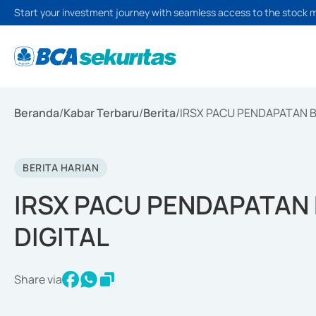
Start your investment journey with seamless access to the stock 
Beranda
/
Kabar Terbaru
/
Berita
/
IRSX PACU PENDAPATAN B
BERITA HARIAN
IRSX PACU PENDAPATAN 
DIGITAL
Share via