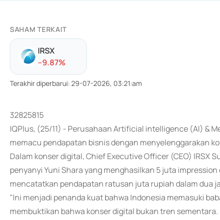
SAHAM TERKAIT
IRSX
-
-9.87
%
Terakhir diperbarui
:
29-07-2026, 03:21:am
32825815
IQPlus, (25/11) - Perusahaan Artificial intelligence (AI) 
memacu pendapatan bisnis dengan menyelenggarakan konser
Dalam konser digital, Chief Executive Officer (CEO) IRS
penyanyi Yuni Shara yang menghasilkan 5 juta impression di
mencatatkan pendapatan ratusan juta rupiah dalam dua j
"Ini menjadi penanda kuat bahwa Indonesia memasuki baba
membuktikan bahwa konser digital bukan tren sementara. In