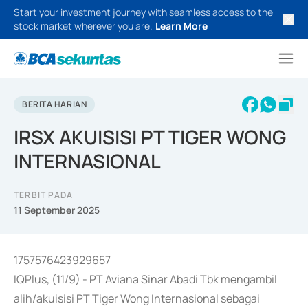
Start your investment journey with seamless access to the
stock market wherever you are.
Learn More
BERITA HARIAN
IRSX AKUISISI PT TIGER WONG
INTERNASIONAL
TERBIT PADA
11 September 2025
1757576423929657
IQPlus, (11/9) - PT Aviana Sinar Abadi Tbk mengambil
alih/akuisisi PT Tiger Wong Internasional sebagai