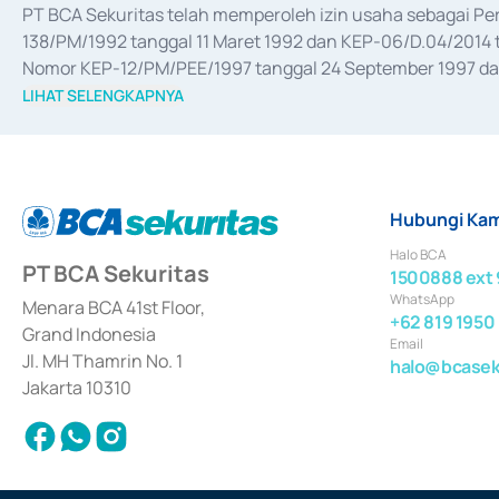
PT BCA Sekuritas telah memperoleh izin usaha sebagai P
138/PM/1992 tanggal 11 Maret 1992 dan KEP-06/D.04/2014 t
Nomor KEP-12/PM/PEE/1997 tanggal 24 September 1997 dan 
merger, akuisisi, divestasi, dan 
join venture
 berdasarkan su
LIHAT SELENGKAPNYA
dari Bank Indonesia antara lain sebagai Perantara Pelaksan
Bank Indonesia sebagai Lembaga Pendukung Penerbitan, Tr
tahun 2018.
Hubungi Kam
Halo BCA
PT BCA Sekuritas
1500888 ext 
WhatsApp
Menara BCA 41st Floor,
+62 819 1950
Grand Indonesia
Email
Jl. MH Thamrin No. 1
halo@bcaseku
Jakarta 10310