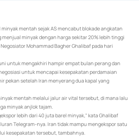
barel minyak mentah sejak AS mencabut blokade angkatan
 menjual minyak dengan harga sekitar 20% lebih tinggi
a Negosiator Mohammad Bagher Ghalibaf pada hari
ni untuk mengakhiri hampir empat bulan perang dan
negosiasi untuk mencapai kesepakatan perdamaian
ir pekan setelah Iran menyerang dua kapal yang
ak mentah melalui jalur air vital tersebut, di mana lalu
rga minyak anjlok tajam.
kspor lebih dari 40 juta barel minyak," kata Ghalibaf
saluran Telegram-nya. Iran tidak mampu mengekspor satu
lui kesepakatan tersebut, tambahnya.