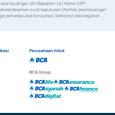
as Jasa Keuangan (d.h Bapepam-LK) Nomor KEP-
fek berdasarkan surat keputusan Otoritas Jasa Keuangan 
ai penyedia Jasa Konsultasi (
Advisory
) atas kegiatan 
anggal 3 Februari 2017, dan beberapa izin usaha lainnya 
iterbitkan pada tahun 2017 dan izin usaha lainnya dari 
at Berharga Komersial yang izinnya diterbitkan pada 
ikasi
Perusahaan Induk
BCA Group