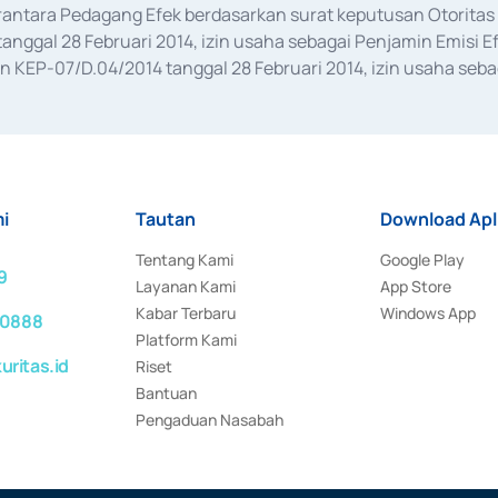
erantara Pedagang Efek berdasarkan surat keputusan Otorit
anggal 28 Februari 2014, izin usaha sebagai Penjamin Emisi E
KEP-07/D.04/2014 tanggal 28 Februari 2014, izin usaha sebag
rat keputusan Otoritas Jasa Keuangan Nomor S-67/PM.21/2017 t
aan Transaksi Sertifikat Deposito di Pasar Uang yang izinnya d
ansaksi, serta Penatausahaan dan Penyelesaian Transaksi Sur
i
Tautan
Download Apl
Tentang Kami
Google Play
9
Layanan Kami
App Store
Kabar Terbaru
Windows App
 0888
Platform Kami
ritas.id
Riset
Bantuan
Pengaduan Nasabah