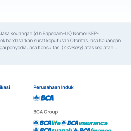
as Jasa Keuangan (d.h Bapepam-LK) Nomor KEP-
fek berdasarkan surat keputusan Otoritas Jasa Keuangan 
ai penyedia Jasa Konsultasi (
Advisory
) atas kegiatan 
anggal 3 Februari 2017, dan beberapa izin usaha lainnya 
iterbitkan pada tahun 2017 dan izin usaha lainnya dari 
at Berharga Komersial yang izinnya diterbitkan pada 
ikasi
Perusahaan Induk
BCA Group