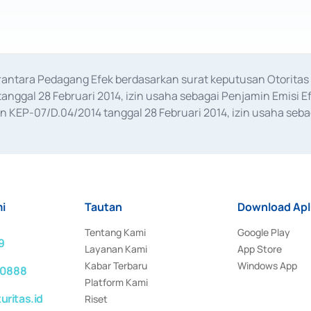
erantara Pedagang Efek berdasarkan surat keputusan Otorit
anggal 28 Februari 2014, izin usaha sebagai Penjamin Emisi E
KEP-07/D.04/2014 tanggal 28 Februari 2014, izin usaha sebag
rat keputusan Otoritas Jasa Keuangan Nomor S-67/PM.21/2017 t
aan Transaksi Sertifikat Deposito di Pasar Uang yang izinnya d
ansaksi, serta Penatausahaan dan Penyelesaian Transaksi Sur
i
Tautan
Download Apl
Tentang Kami
Google Play
9
Layanan Kami
App Store
Kabar Terbaru
Windows App
 0888
Platform Kami
ritas.id
Riset