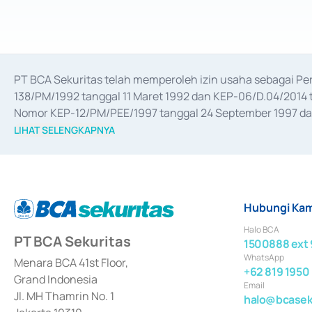
PT BCA Sekuritas telah memperoleh izin usaha sebagai P
138/PM/1992 tanggal 11 Maret 1992 dan KEP-06/D.04/2014 t
Nomor KEP-12/PM/PEE/1997 tanggal 24 September 1997 dan 
merger, akuisisi, divestasi, dan 
join venture
 berdasarkan su
LIHAT SELENGKAPNYA
dari Bank Indonesia antara lain sebagai Perantara Pelaksan
Bank Indonesia sebagai Lembaga Pendukung Penerbitan, Tr
tahun 2018.
Hubungi Kam
Halo BCA
PT BCA Sekuritas
1500888 ext 
WhatsApp
Menara BCA 41st Floor,
+62 819 1950
Grand Indonesia
Email
Jl. MH Thamrin No. 1
halo@bcaseku