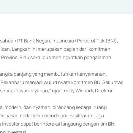
rusahaan PT Bank Negara Indonesia (Persero) Tbk (BNI),
lkan. Langkah ini merupakan bagian dari komitmen
i Provinsi Riau sekaligus meningkatkan pengalaman
an jangka panjang yang membutuhkan kenyamanan,
 Pekanbaru menjadi wujud nyata komitmen BNI Sekuritas
iap inovasi layanan," ujar Teddy Wishadi, Direktur
uas, modern, dan nyaman, dirancang sebagai ruang
 pasar modal lebih mendalam. Fasilitas ini juga
investor dapat berinteraksi langsung dengan tim BNI
g investasi.