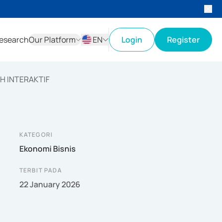
esearch
Our Platform
EN
Login
Register
ID
EN
IH INTERAKTIF
KATEGORI
Ekonomi Bisnis
TERBIT PADA
22 January 2026