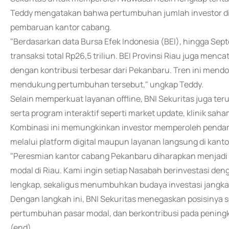
Teddy mengatakan bahwa pertumbuhan jumlah investor di R
pembaruan kantor cabang.
"Berdasarkan data Bursa Efek Indonesia (BEI), hingga Sept
transaksi total Rp26,5 triliun. BEI Provinsi Riau juga menc
dengan kontribusi terbesar dari Pekanbaru. Tren ini mend
mendukung pertumbuhan tersebut," ungkap Teddy.
Selain memperkuat layanan offline, BNI Sekuritas juga te
serta program interaktif seperti market update, klinik saham
Kombinasi ini memungkinkan investor memperoleh pendampi
melalui platform digital maupun layanan langsung di kant
"Peresmian kantor cabang Pekanbaru diharapkan menjadi 
modal di Riau. Kami ingin setiap Nasabah berinvestasi den
lengkap, sekaligus menumbuhkan budaya investasi jangka 
Dengan langkah ini, BNI Sekuritas menegaskan posisinya s
pertumbuhan pasar modal, dan berkontribusi pada peningkat
(end)